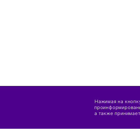
Нажимая на кнопк
проинформированы
а также принимае