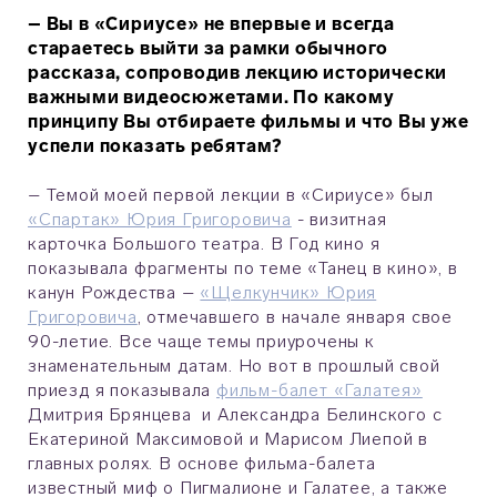
– Вы в «Сириусе» не впервые и всегда
стараетесь выйти за рамки обычного
рассказа, сопроводив лекцию исторически
важными видеосюжетами. По какому
принципу Вы отбираете фильмы и что Вы уже
успели показать ребятам?
– Темой моей первой лекции в «Сириусе» был
«Спартак» Юрия Григоровича
- визитная
карточка Большого театра. В Год кино я
показывала фрагменты по теме «Танец в кино», в
канун Рождества –
«Щелкунчик» Юрия
Григоровича
, отмечавшего в начале января свое
90-летие. Все чаще темы приурочены к
знаменательным датам. Но вот в прошлый свой
приезд я показывала
фильм-балет «Галатея»
Дмитрия Брянцева и Александра Белинского с
Екатериной Максимовой и Марисом Лиепой в
главных ролях. В основе фильма-балета
известный миф о Пигмалионе и Галатее, а также