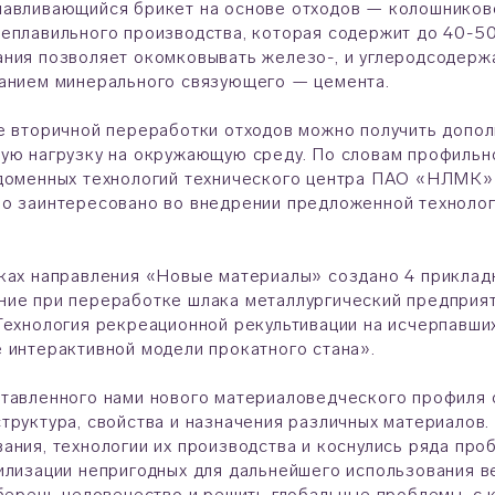
навливающийся брикет на основе отходов — колошников
еплавильного производства, которая содержит до 40-5
ния позволяет окомковывать железо-, и углеродсодерж
ванием минерального связующего — цемента.
е вторичной переработки отходов можно получить допол
ую нагрузку на окружающую среду. По словам профильно
доменных технологий технического центра ПАО «НЛМК»
о заинтересовано во внедрении предложенной технолог
ках направления «Новые материалы» создано 4 приклад
ние при переработке шлака металлургический предприя
Технология рекреационной рекультивации на исчерпавши
 интерактивной модели прокатного стана».
ставленного нами нового материаловедческого профиля
труктура, свойства и назначения различных материалов
ания, технологии их производства и коснулись ряда про
илизации непригодных для дальнейшего использования в
сберечь человечество и решить глобальные проблемы, с 