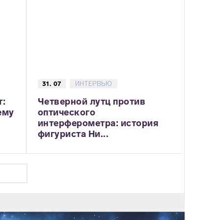
31. 07
ИНТЕРВЬЮ
т:
Четверной лутц против
ему
оптического
интерферометра: история
фигуриста Ни...