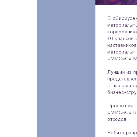
В «Сириусе
материалы»
корпорация
10 классов 
наставнико
материалы»
«МИСиС» Ми
Лучший из 
представлен
стала экспе
бизнес-стру
Проектная 
«МИСиС» Ве
отходов.
Ребята разр