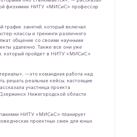
рой физхимии НИТУ «МИСиС» профессор
й график занятий, который включал
мастер-классы и тренинги различного
лжат общение со своими научными
оекты удаленно. Также все они уже
ки, который пройдет в НИТУ «МИСиС»
териалы
»
, —это командная работа над
сть решать реальные кейсы, настоящие
ассказала участница проекта
а Дзержинск Нижегородской области
мпаниями НИТУ «МИСиС» планирует
ловедческих проектных смен для юных