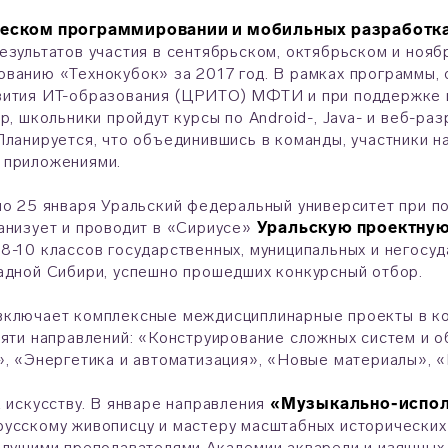
еском программировании и мобильных разработк
езультатов участия в сентябрьском, октябрьском и ноя
ванию «Технокубок» за 2017 год. В рамках программы, 
вития ИТ-образования (ЦРИТО) МФТИ и при поддержке и
up, школьники пройдут курсы по Android-, Java- и веб-ра
Планируется, что объединившись в команды, участники н
 приложениями.
по 25 января Уральский федеральный университет при 
анизует и проводит в «Сириусе»
Уральскую проектную
8-10 классов государственных, муниципальных и негосу
адной Сибири, успешно прошедших конкурсный отбор.
включает комплексные междисциплинарные проекты в ко
пяти направлений: «Конструирование сложных систем и 
», «Энергетика и автоматизация», «Новые материалы», 
к искусству. В январе направления
«Музыкально-испол
усскому живописцу и мастеру масштабных исторических
едущими преподавателями Академии акварели и изящных