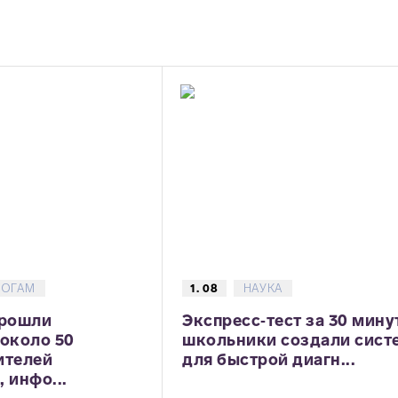
ГОГАМ
1. 08
НАУКА
прошли
Экспресс‑тест за 30 мину
 около 50
школьники создали сист
ителей
для быстрой диагн...
 инфо...