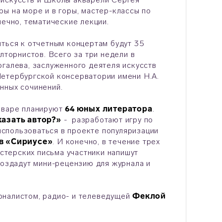
ы на море и в горы, мастер-классы по
нечно, тематические лекции.
иться к отчетным концертам будут 35
лторнистов. Всего за три недели в
огалева, заслуженного деятеля искусств
Петербургской консерватории имени Н.А.
нных сочинений.
январе планируют
64 юных литератора
.
казать автор?»
- разработают игру по
 использоваться в проекте популяризации
в «Сириусе»
. И конечно, в течение трех
астерских письма участники напишут
создадут мини-рецензию для журнала и
рналистом, радио- и телеведущей
Феклой