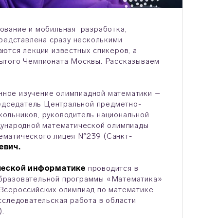
ование и мобильная разработка,
представлена сразу несколькими
ются лекции известных спикеров, а
рытого Чемпионата Москвы. Рассказываем
нное изучение олимпиадной математики –
редседатель Центральной предметно-
ольников, руководитель национальной
дународной математической олимпиады
ематического лицея №239 (Санкт-
евич.
ческой информатике
проводится в
образовательной программы «Математика»
Всероссийских олимпиад по математике
сследовательская работа в области
).