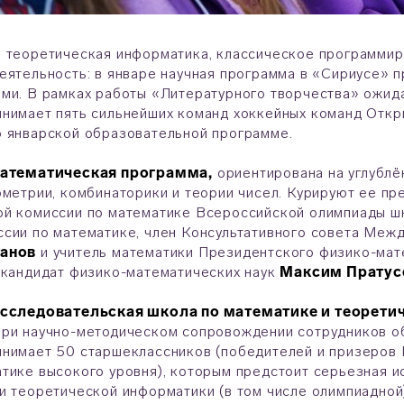
 теоретическая информатика, классическое программир
еятельность: в январе научная программа в «Сириусе» 
ми. В рамках работы «Литературного творчества» ожида
инимает пять сильнейших команд хоккейных команд Отк
 январской образовательной программе.
атематическая программа,
ориентирована на углублё
ометрии, комбинаторики и теории чисел. Курируют ее п
й комиссии по математике Всероссийской олимпиады шк
сии по математике, член Консультативного совета Меж
ханов
и учитель математики Президентского физико-мат
 кандидат физико-математических наук
Максим Пратус
сследовательская школа по математике и теорети
при научно-методическом сопровождении сотрудников 
нимает 50 старшеклассников (победителей и призеров 
тике высокого уровня), которым предстоит серьезная и
и теоретической информатики (в том числе олимпиадной