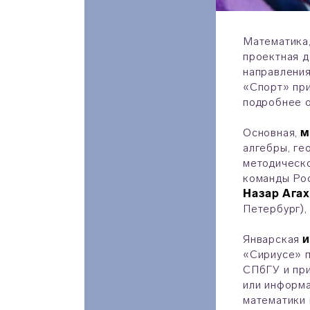
Математика,
проектная д
направления
«Спорт» пр
подробнее о
Основная,
м
алгебры, ге
методическо
команды Рос
Назар Ага
Петербург),
Январская
и
«Сириусе» 
СПбГУ и при
или информа
математики 