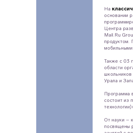
На
классич
основании р
программиро
Центра раз
Mail.Ru Gro
продуктом. 
мобильными
Также с 03 
области орг
школьников 
Урала и Зап
Программа 
состоит из 
технологии)
От науки – 
посвящены р
занятий с в