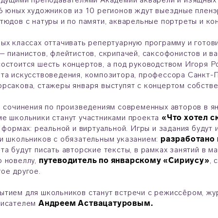
6 юных художников из 10 регионов ждут выездные пленэр
тюдов с натуры и по памяти, акварельные портреты и ко
ых классах оттачивать репертуарную программу и готов
– пианистов, флейтистов, скрипачей, саксофонистов и ва
остоится шесть концертов, а под руководством Игоря Р
та искусствоведения, композитора, профессора Санкт-
рсакова, стажеры января выступят с концертом собстве
ь сочинения по произведениям современных авторов в 
е школьники станут участниками проекта
«Что хотел с
х формах: реальной и виртуальной. Игры и задания будут
и школьников с обязательным указанием:
разработано 
та будут писать авторские тексты, в рамках занятий в м
ю новеллу,
путеводитель по январскому «Сириусу»
, 
гое другое.
тием для школьников станут встречи с режиссёром, жу
писателем
Андреем Аствацатуровым.