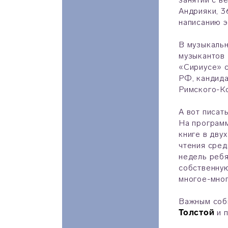
Андрияки, 3
написанию э
В музыкальн
музыкантов 
«Сириусе» с
РФ, кандида
Римского-Ко
А вот писат
На программ
книге в дву
чтения сред
недель ребя
собственну
многое-мно
Важным собы
Толстой
и 