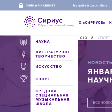
help@sirius.online
ЛИЧНЫЙ КАБИНЕТ
О «СИРИУСЕ»
К
01.01.18
СПОРТ
НАУКА
ЛИТЕРАТУРНОЕ
ТВОРЧЕСТВО
НОВОСТ
ИСКУССТВО
ЯНВА
НАУЧ
СПОРТ
СРЕДНЯЯ
СПЕЦИАЛЬНАЯ
МУЗЫКАЛЬНАЯ
ВСЕ НОВО
ШКОЛА