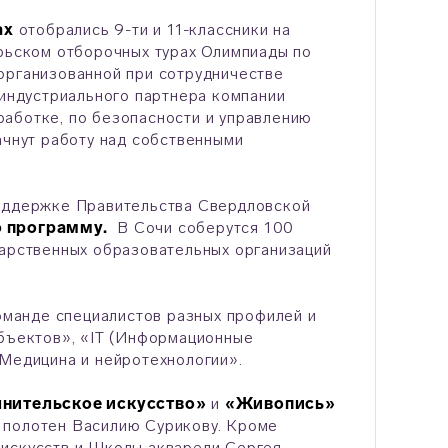
ах
отобрались 9-ти и 11-классники на
брьском отборочных турах Олимпиады по
организованной при сотрудничестве
ндустриального партнера компании
зработке, по безопасности и управлению
ачнут работу над собственными
поддержке Правительства Свердловской
 программу.
В Сочи соберутся 100
дарственных образовательных организаций
манде специалистов разных профилей и
объектов», «IT (Информационные
«Медицина и нейротехнологии».
нительское искусство»
и
«Живопись»
 полотен Василию Сурикову. Кроме
 искусств и Школы акварели Сергея