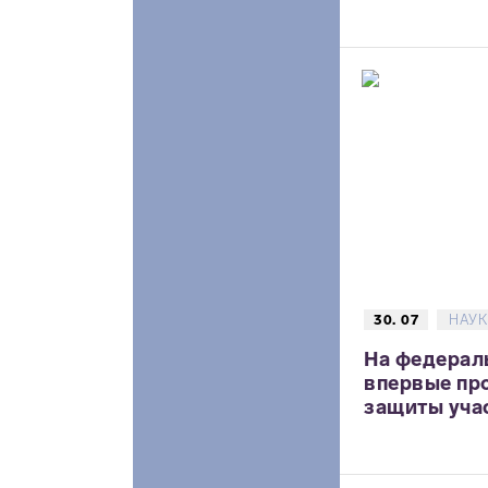
30. 07
НАУК
На федерал
впервые пр
защиты учас