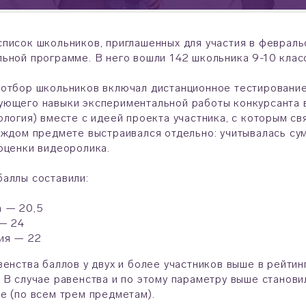
писок школьников, приглашенных для участия в февраль
ьной программе. В него вошли 142 школьника 9-10 класс
отбор школьников включал дистанционное тестирование
ющего навыки экспериментальной работы конкурсанта в
ология) вместе с идеей проекта участника, с которым с
аждом предмете выстраивался отдельно: учитывалась су
оценки видеоролика.
аллы составили:
 — 20,5
— 24
ия — 22
венства баллов у двух и более участников выше в рейтин
 В случае равенства и по этому параметру выше становил
е (по всем трем предметам).