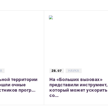
А
28. 07
НАУКА
ьной территории
На «Больших вызовах»
ошли очные
представили инструмент,
тников прогр...
который может ускорить
со...