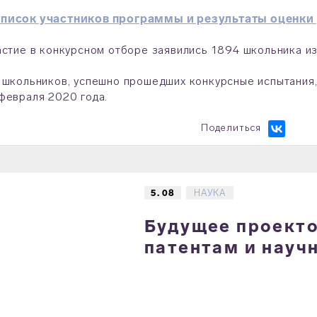
писок участников программы и результаты оценки
астие в конкурсном отборе заявились 1894 школьника из
 школьников, успешно прошедших конкурсные испытания,
февраля 2020 года.
Поделиться
5. 08
НАУКА
Будущее проектов
патентам и науч