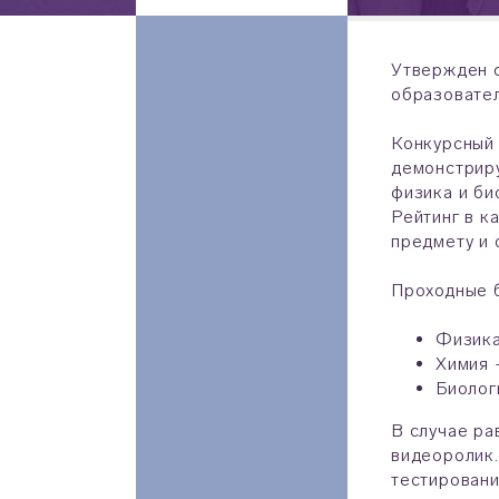
Утвержден с
образовател
Конкурсный 
демонстриру
физика и би
Рейтинг в к
предмету и 
Проходные б
Физика
Химия 
Биолог
В случае ра
видеоролик.
тестировани