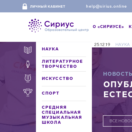
help@sirius.online
ЛИЧНЫЙ КАБИНЕТ
О «СИРИУСЕ»
К
25.12.19
НАУКА
НАУКА
ЛИТЕРАТУРНОЕ
ТВОРЧЕСТВО
НОВОСТ
ИСКУССТВО
ОПУБ
ЕСТЕ
СПОРТ
СРЕДНЯЯ
СПЕЦИАЛЬНАЯ
МУЗЫКАЛЬНАЯ
ВСЕ НОВО
ШКОЛА