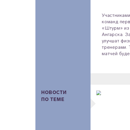
Участникам
команд перв
«Штурм» из 
Ангарска. З
улучшат физ
тренерами. 
матчей буде
НОВОСТИ
ПО ТЕМЕ