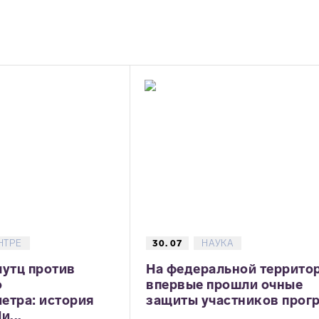
НТРЕ
30. 07
НАУКА
лутц против
На федеральной террито
о
впервые прошли очные
етра: история
защиты участников прогр.
и...