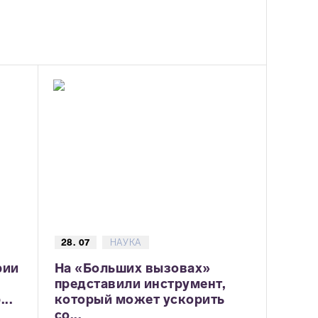
28. 07
НАУКА
рии
На «Больших вызовах»
представили инструмент,
..
который может ускорить
со...