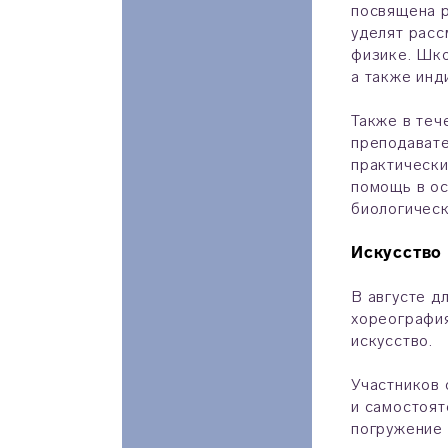
посвящена р
уделят расс
физике. Шко
а также инд
Также в теч
преподават
практически
помощь в ос
биологическ
Искусство
В августе д
хореография
искусство.
Участников
и самостоят
погружение 