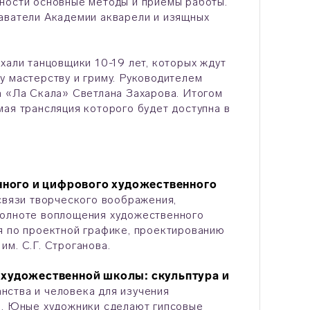
ьности основные методы и приемы работы.
аватели Академии акварели и изящных
хали танцовщики 10-19 лет, которых ждут
у мастерству и гриму. Руководителем
а «Ла Скала» Светлана Захарова. Итогом
мая трансляция которого будет доступна в
ного и цифрового художественного
связи творческого воображения,
полноте воплощения художественного
я по проектной графике, проектированию
м. С.Г. Строганова.
художественной школы: скульптура и
нства и человека для изучения
ы. Юные художники сделают гипсовые