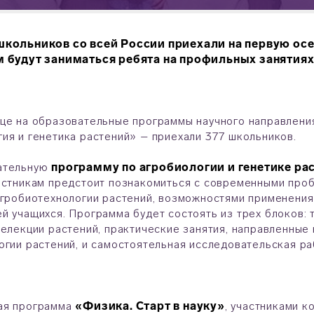
школьников со всей России приехали на первую о
м будут заниматься ребята на профильных занятия
це на образовательные программы научного направлени
ия и генетика растений»
– приехали 377 школьников.
ательную
программу по агробиологии и генетике ра
астникам предстоит познакомиться с современными про
агробиотехнологии растений, возможностями применения 
й учащихся. Программа будет состоять из трех блоков:
селекции растений, практические занятия, направленные
огии растений, и самостоятельная исследовательская р
ая программа
«Физика. Старт в науку»
, участниками к