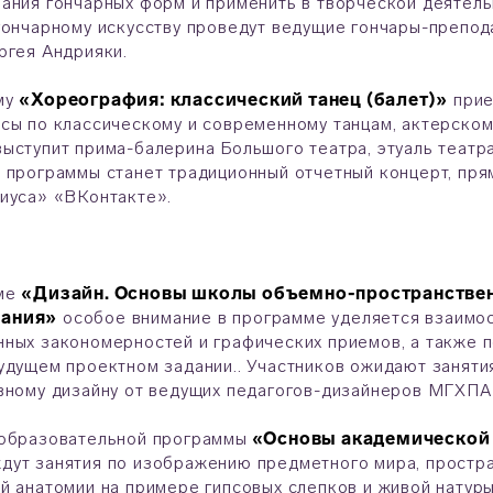
ания гончарных форм и применить в творческой деятел
гончарному искусству проведут ведущие гончары-препод
ргея Андрияки.
му
«Хореография: классический танец (балет)»
прие
сы по классическому и современному танцам, актерском
ыступит прима-балерина Большого театра, этуаль театр
 программы станет традиционный отчетный концерт, пря
иуса» «ВКонтакте».
мме
«Дизайн. Основы школы объемно-пространствен
ания»
особое внимание в программе уделяется взаимо
ных закономерностей и графических приемов, а также 
удущем проектном задании.. Участников ожидают заняти
вному дизайну от ведущих педагогов-дизайнеров МГХПА и
 образовательной программы
«Основы академической 
дут занятия по изображению предметного мира, простра
й анатомии на примере гипсовых слепков и живой натур