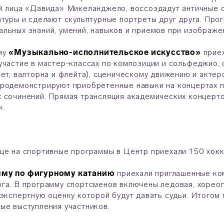
й лица «Давида» Микеланджело, воссоздадут античные 
атуры и сделают скульптурные портреты друг друга. Про
льных знаний, умений, навыков и приемов при изображ
му
«Музыкально-исполнительское искусство»
приех
участие в мастер-классах по композиции и сольфеджио, 
нет, валторна и флейта), сценическому движению и акте
родемонстрируют приобретенные навыки на концертах п
 сочинений. Прямая трансляция академических концерто
».
це на спортивные программы в Центр приехали 150 хокк
му по фигурному катанию
приехали приглашенные ко
га. В программу спортсменов включены ледовая, хорео
 экспертную оценку которой будут давать судьи. Итогом
ые выступления участников.