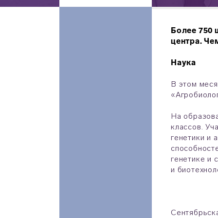
Более 750 
центра. Че
Наука
В этом меся
«Агробиолог
На образов
классов. Уч
генетики и 
способносте
генетике и 
и биотехнол
Сентябрьск