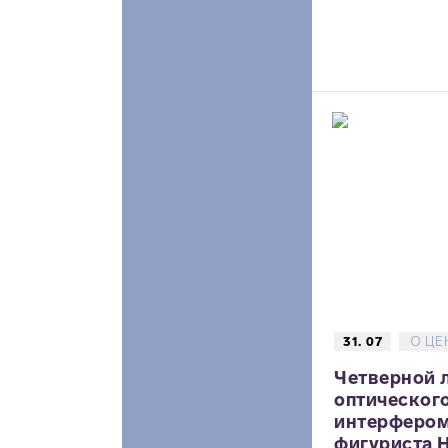
31. 07
О ЦЕ
Четверной 
оптическог
интерфером
фигуриста Н