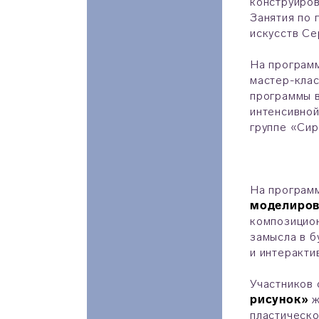
конструиров
Занятия по 
искусств Се
На програм
мастер-клас
программы в
интенсивной
группе «Сир
На програ
моделиров
композицион
замысла в б
и интеракти
Участников
рисунок»
ж
пластическо