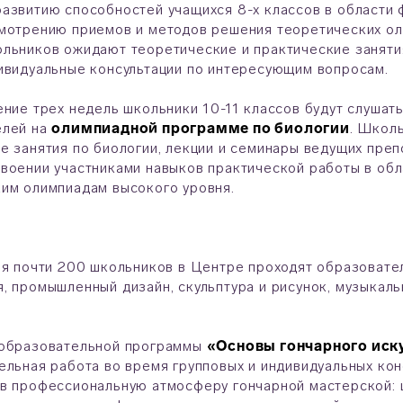
азвитию способностей учащихся 8-х классов в области 
мотрению приемов и методов решения теоретических ол
льников ожидают теоретические и практические занятия
ивидуальные консультации по интересующим вопросам.
ение трех недель школьники 10-11 классов будут слушат
елей на
олимпиадной программе по биологии
. Школ
е занятия по биологии, лекции и семинары ведущих преп
воении участниками навыков практической работы в обла
им олимпиадам высокого уровня.
ля почти 200 школьников в Центре проходят образоват
, промышленный дизайн, скульптура и рисунок, музыкал
 образовательной программы
«Основы гончарного иск
ельная работа во время групповых и индивидуальных кон
в профессиональную атмосферу гончарной мастерской: 