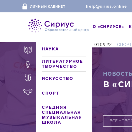
help@sirius.online
ЛИЧНЫЙ КАБИНЕТ
О «СИРИУСЕ»
К
01.09.22
СПОР
НАУКА
ЛИТЕРАТУРНОЕ
ТВОРЧЕСТВО
НОВОСТ
ИСКУССТВО
В «С
СПОРТ
СРЕДНЯЯ
СПЕЦИАЛЬНАЯ
МУЗЫКАЛЬНАЯ
ВСЕ НОВО
ШКОЛА