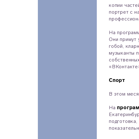
копии часте
портрет с н
профессиона
На програм
Они примут 
гобой, клар
музыканты п
собственных
«ВКонтакте
Спорт
В этом меся
На
програм
Екатеринбур
подготовка,
показательн