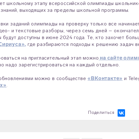
ет школьному этапу всероссийской олимпиады школьнико
знаний, выходящих за пределы школьной программы.
вки заданий олимпиады на проверку только все начинает
део- и текстовые разборы, через семь дней – окончател
 будут доступны в июне 2024 года. Те, кто захочет бол
Сириуса»,
где разбираются подходы к решению задач в
оваться на пригласительный этап можно
на сайте оли
но надо зарегистрироваться на каждый отдельно.
 обновлениями можно в сообществе
«ВКонтакте»
и Tel
х»
.
Поделиться