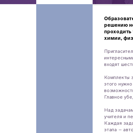
Образовате
решению не
проходить
химии, физ
Пригласител
интересными
входят шест
Комплекты з
этого нужно
возможность
Главное убе
Над задачам
учителя и п
Каждая зада
этапа – авт