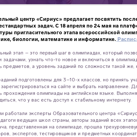
льный центр «Сириус» предлагает посвятить посл
стандартных задач. С 18 апреля по 24 мая на пла
 туры пригласительного этапа всероссийской олим
ике, биологии, математике и информатике.
Расписа
ьный этап – это первый шаг в олимпиадах, который позв
 задачами, узнать что-то новое и включиться в олимпиа
ь предметов, а уровень заданий по сложности такой же
аданий подготовлены для 3–10-х классов, но принять у
 зарегистрироваться на сайте и выбрать направление. 
 прохождения олимпиады на английском языке. Выполня
диться, что у вас есть доступ к стабильному интернету.
и работали эксперты Образовательного центра «Сириус
едагоги ведущих школ страны, авторы заданий всех этап
ча, представленная на олимпиаде, прошла трехуровневу
оров, экспертов, тестировщиков и предметных координа