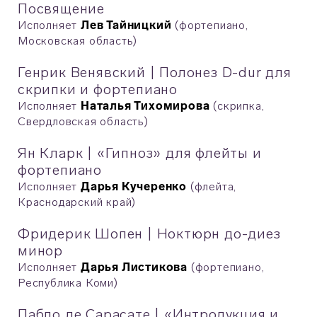
Посвящение
Исполняет
Лев Тайницкий
(фортепиано,
Московская область)
Генрик Венявский | Полонез D-dur для
скрипки и фортепиано
Исполняет
Наталья Тихомирова
(скрипка,
Свердловская область)
Ян Кларк | «Гипноз» для флейты и
фортепиано
Исполняет
Дарья Кучеренко
(флейта,
Краснодарский край)
Фридерик Шопен | Ноктюрн до-диез
минор
Исполняет
Дарья Листикова
(фортепиано,
Республика Коми)
Пабло де Сарасате | «Интродукция и