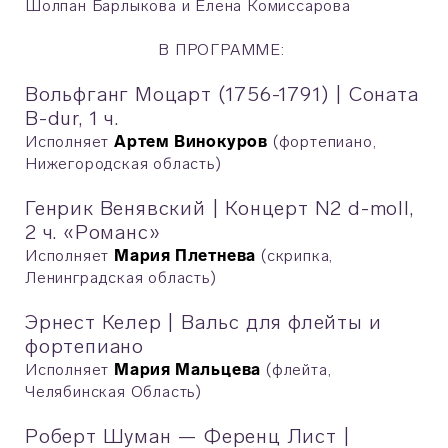
Шолпан Барлыкова и Елена Комиссарова
В ПРОГРАММЕ:
Вольфганг Моцарт (1756-1791) | Соната
B-dur, 1 ч.
Исполняет
Артем Винокуров
(фортепиано,
Нижегородская область)
Генрик Венявский | Концерт N2 d-moll,
2 ч. «Романс»
Исполняет
Мария Плетнева
(скрипка,
Ленинградская область)
Эрнест Келер | Вальс для флейты и
фортепиано
Исполняет
Мария Мальцева
(флейта,
Челябинская Область)
Роберт Шуман — Ференц Лист |