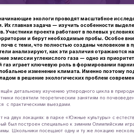
 начинающие экологи проводят масштабное исслед
. Их главная задача — изучить особенности выдел
в. Участники проекта работают в полевых условия
ерритории и берут необходимые пробы. Особое вн
почв с теми, что полностью созданы человеком в п
ели анализируют, как эти различия отражаются н
ение эмиссии углекислого газа — одно из приорите
й газ играет ключевую роль в формировании парни
глобальное изменение климата. Именно поэтому п
ладом в решение экологических проблем современ
ящён детальному изучению углеродного цикла в природн
тники посвятили теоретическим занятиям по почвоведен
ся с практическими выездами.
т на двух локациях: в парке «Южные культуры» с естес
рый был построен специально к зимним Олимпийским игр
ммы. Школьники посещают одну и ту же локацию несколь