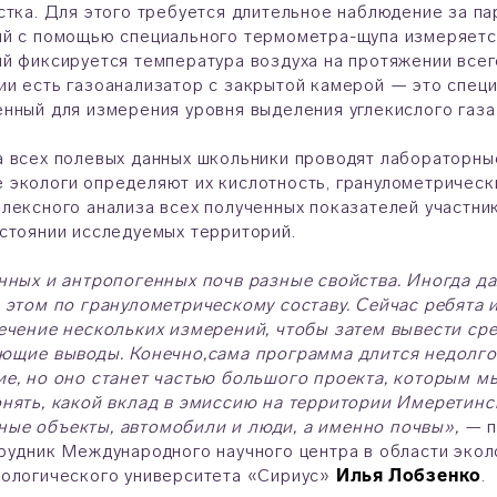
стка. Для этого требуется длительное наблюдение за п
й с помощью специального термометра-щупа измеряется
й фиксируется температура воздуха на протяжении всег
и есть газоанализатор с закрытой камерой — это специ
нный для измерения уровня выделения углекислого газа 
 всех полевых данных школьники проводят лабораторны
экологи определяют их кислотность, гранулометрически
лексного анализа всех полученных показателей участн
стоянии исследуемых территорий.
нных и антропогенных почв разные свойства. Иногда 
 этом по гранулометрическому составу. Сейчас ребята 
ечение нескольких измерений, чтобы затем вывести ср
ующие выводы. Конечно,сама программа длится недолго
е, но оно станет частью большого проекта, которым м
нять, какой вклад в эмиссию на территории Имеретинс
ые объекты, автомобили и люди, а именно почвы», —
п
рудник Международного научного центра в области экол
нологического университета «Сириус»
Илья Лобзенко
.