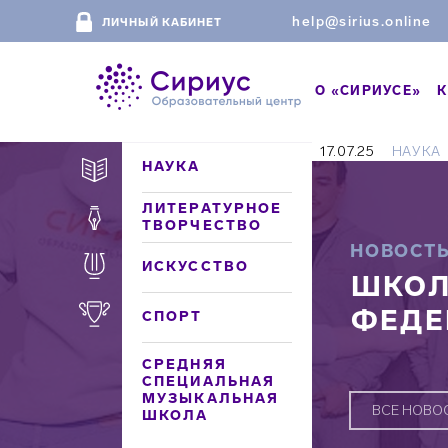
help@sirius.online
ЛИЧНЫЙ КАБИНЕТ
О «СИРИУСЕ»
К
17.07.25
НАУКА
НАУКА
ЛИТЕРАТУРНОЕ
ТВОРЧЕСТВО
НОВОСТ
ИСКУССТВО
ШКОЛ
ФЕДЕ
СПОРТ
СРЕДНЯЯ
СПЕЦИАЛЬНАЯ
МУЗЫКАЛЬНАЯ
ВСЕ НОВО
ШКОЛА