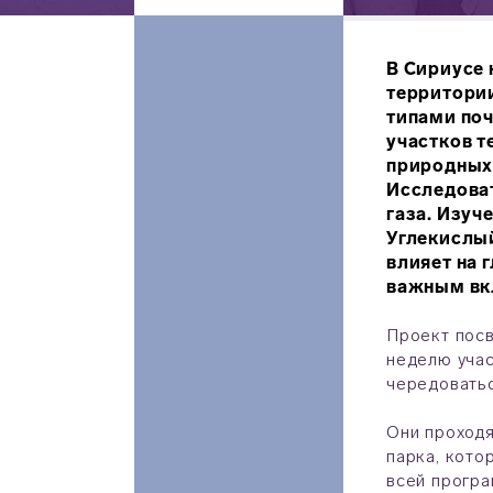
В Сириусе
территории
типами поч
участков т
природных 
Исследоват
газа. Изуч
Углекислы
влияет на 
важным вк
Проект посв
неделю учас
чередовать
Они проходя
парка, кото
всей програ