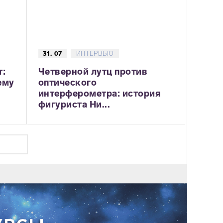
31. 07
ИНТЕРВЬЮ
т:
Четверной лутц против
ему
оптического
интерферометра: история
фигуриста Ни...