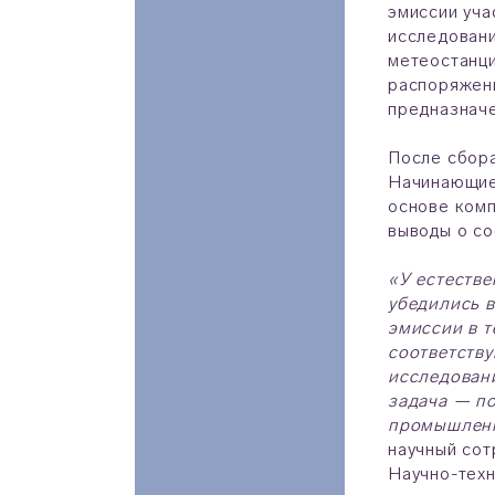
эмиссии уча
исследовани
метеостанци
распоряжени
предназначе
После сбора
Начинающие 
основе комп
выводы о со
«У естестве
убедились в
эмиссии в т
соответств
исследовани
задача — по
промышленн
научный сот
Научно-тех