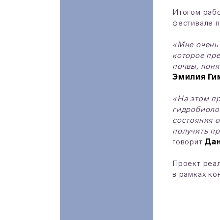
Итогом рабо
фестивале п
«Мне очень 
которое пре
почвы, поня
Эмилия Ги
«На этом пр
гидробиоло
состояния о
получить пр
говорит
Да
Проект реал
в рамках ко