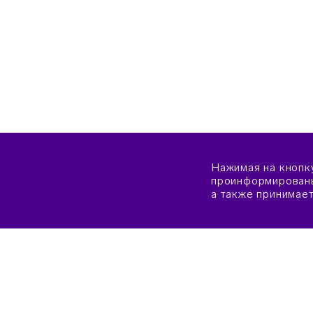
Нажимая на кнопк
проинформированы
а также принимае