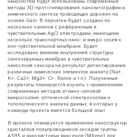
наносистем будут использованы современные
методы 3D-прототипирования, нанолитографии и
химического синтеза проводящих дорожек на
основе GaIn. В перчатке будет создано по
несколько каналов с референсным и
чувствительным AgCl электродами, имеющими
несколько транспортных нано- и микро слоев к
ион-чувствительной мембране. Будет
исследовано влияние внутренней структуры
синтезируемых мембран и чувствительных
нанослоев сенсора на результат детектирования
различных химических элементов аналита (Na+,
K+, Ca2+, Mg2+, Cl-, белок и т.п.). Полученные
результаты планируется изучить с применением
современных методов атомно-силовой
микроскопии, оптической спектроскопии и
топологического анализа данных, в которых у
команды проекта имеется большой опыт.
В проекте планируется применение наноструктур
кристаллов полупроводников оксидов группы
A3B5 и нанолистовых миксенов (MXene) для