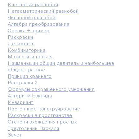
Клетчатый разнобой
Негеометрический разнобой
Числовой разнобой
Алгебра преобразования
Оценка + пример
Раскраски
Делимость
Комбинаторика
Можно или нельзя
Наименьший общий делитель и наибольшее
общее кратное
Принцип крайнего
Раскраски 2
Формулы сокращенного умножения
Алгоритм Евклида
Инвариант
Постепнное конструирование
Раскраски в пространстве
Степени вхождения простых
Треугольник Паскаля
Зачет