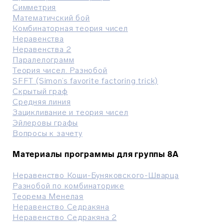
Симметрия
Математичский бой
Комбинаторная теория чисел
Неравенства
Неравенства 2
Паралелограмм
Теория чисел. Разнобой
SFFT (Simon’s favorite factoring trick)
Скрытый граф
Средняя линия
Зацикливание и теория чисел
Эйлеровы графы
Вопросы к зачету
Материалы программы для группы 8А
Неравенство Коши-Буняковского-Шварца
Разнобой по комбинаторике
Теорема Менелая
Неравенство Седракяна
Неравенство Седракяна 2