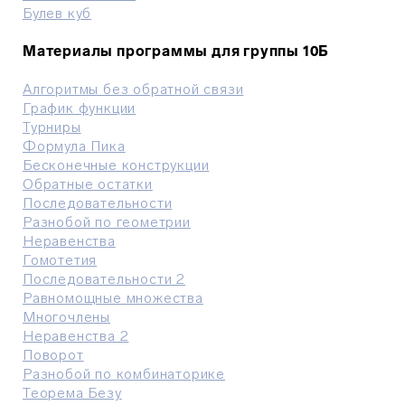
Булев куб
Материалы программы для группы 10Б
Алгоритмы без обратной связи
График функции
Турниры
Формула Пика
Бесконечные конструкции
Обратные остатки
Последовательности
Разнобой по геометрии
Неравенства
Гомотетия
Последовательности 2
Равномощные множества
Многочлены
Неравенства 2
Поворот
Разнобой по комбинаторике
Теорема Безу