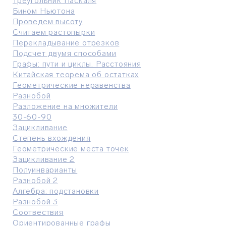
Треугольник Паскаля
Бином Ньютона
Проведем высоту
Считаем растопырки
Перекладывание отрезков
Подсчет двумя способами
Графы: пути и циклы. Расстояния
Китайская теорема об остатках
Геометрические неравенства
Разнобой
Разложение на множители
30-60-90
Зацикливание
Степень вхождения
Геометрические места точек
Зацикливание 2
Полуинварианты
Разнобой 2
Алгебра: подстановки
Разнобой 3
Соотвествия
Ориентированные графы