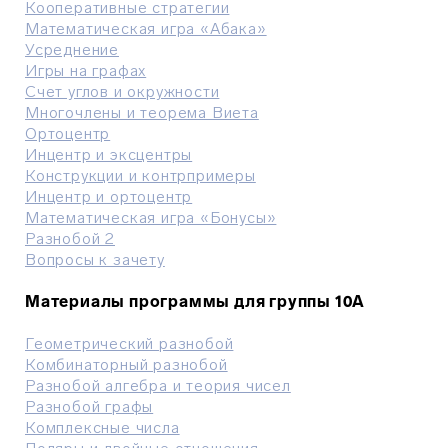
Кооперативные стратегии
Математическая игра «Абака»
Усреднение
Игры на графах
Счет углов и окружности
Многочлены и теорема Виета
Ортоцентр
Инцентр и эксцентры
Конструкции и контрпримеры
Инцентр и ортоцентр
Математическая игра «Бонусы»
Разнобой 2
Вопросы к зачету
Материалы программы для группы 10А
Геометрический разнобой
Комбинаторный разнобой
Разнобой алгебра и теория чисел
Разнобой графы
Комплексные числа