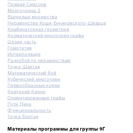
Прямая Симсона
Многочлены 2
Выпуклые множества
Неравенства Коши-Буняковского-Шварца
Комбинаторная геометрия
Хроматический многочлен графа
Целая часть
Гомотетия
Интерполяция
Разнобой по неравенствам
Точка Шалтая
Математический бой
Кубический многочлен
Первообразные корни
Критерий Карно
Ориентированные графы
Пути Дика
Функциональность
Точка Болтая
Материалы программы для группы 9Г