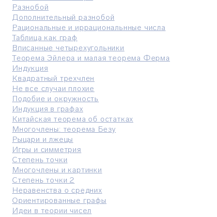
Разнобой
Дополнительный разнобой
Рациональные и иррациональнные числа
Таблица как граф
Вписанные четырехугольники
Теорема Эйлера и малая теорема Ферма
Индукция
Квадратный трехчлен
Не все случаи плохие
Подобие и окружность
Индукция в графах
Китайская теорема об остатках
Многочлены: теорема Безу
Рыцари и лжецы
Игры и симметрия
Степень точки
Многочлены и картинки
Степень точки 2
Неравенства о средних
Ориентированные графы
Идеи в теории чисел