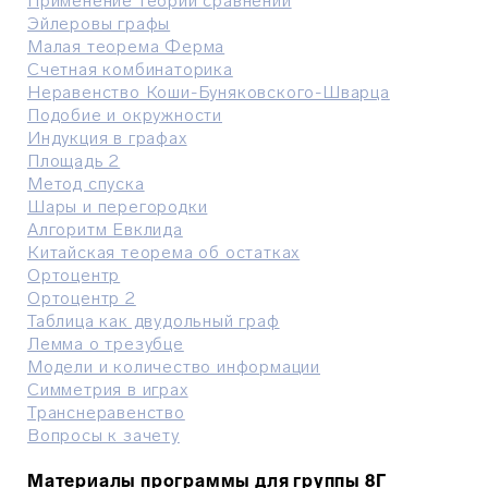
Применение теории сравнений
Эйлеровы графы
Малая теорема Ферма
Счетная комбинаторика
Неравенство Коши-Буняковского-Шварца
Подобие и окружности
Индукция в графах
Площадь 2
Метод спуска
Шары и перегородки
Алгоритм Евклида
Китайская теорема об остатках
Ортоцентр
Ортоцентр 2
Таблица как двудольный граф
Лемма о трезубце
Модели и количество информации
Симметрия в играх
Транснеравенство
Вопросы к зачету
Материалы программы для группы 8Г