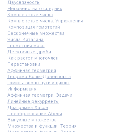
Двусвязность
Неравенства о средних
Комплексные числа
Комплексные числа. Упражнения
Композиция гомотетий
Бесконечные множества
Числа Каталана
Геометрия масс
Десятичные дроби
Как растет многочлен
Перестановки
Аффинная геометрия
Теорема Коши-Дэвенпорта
Гамильтоновы пути и циклы
Информация
Аффинная геометри. Задачи
Линейные рекурренты
Диаграмма Хассе
Преобразование Абеля
Выпуклые множества
Множества и функции. Теория