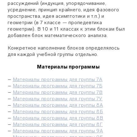
рассуждений (индукция, упорядочивание,
усреднение, принцип крайнего, идея фазового
пространства, идея асимптотики и т.п.) и
геометрии (в 7 классе — пропедевтика
геометрии). В 10 и 11 классах к этим блокам был
добавлен блок математического анализа.
Конкретное наполнение блоков определялось
для каждой учебной группы отдельно.
Материалы программы
–
Материалы программы для группы 7А
–
Материалы программы для группы 7Б
–
Материалы программы для группы 7В
–
Материалы программы для группы 7У
–
Материалы программы для группы 8А
–
Материалы программы для группы 8Б
–
Материалы программы для группы 8В
–
Материалы программы для группы 8Г
–
Материалы программы для группы 9А