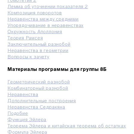
Гомотетия 2
Лемма об уточнении показателя 2
Композиция поворотов
Неравенства между средними
Упорядочивание в неравенствах
Окружность Аполлония
Теория Рамсея
Заключительный разнобой
Неравенства в геометрии
Вопросы к зачету
Материалы программы для группы 8Б
Геометрический разнобой
Комбинаторный разнобой
Неравенства
Дополнительные построения
Неравенства Седракяна
Подобие
Функция Эйлера
Теорема Эйлера и китайская теорема об остатках
Формула Эйлера