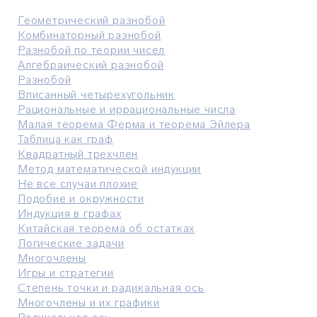
Геометрический разнобой
Комбинаторный разнобой
Разнобой по теории чисел
Алгебраический разнобой
Разнобой
Вписанный четырехугольник
Рациональные и иррациональные числа
Малая теорема Ферма и теорема Эйлера
Таблица как граф
Квадратный трехчлен
Метод математической индукции
Не все случаи плохие
Подобие и окружности
Индукция в графах
Китайская теорема об остатках
Логические задачи
Многочлены
Игры и стратегии
Степень точки и радикальная ось
Многочлены и их графики