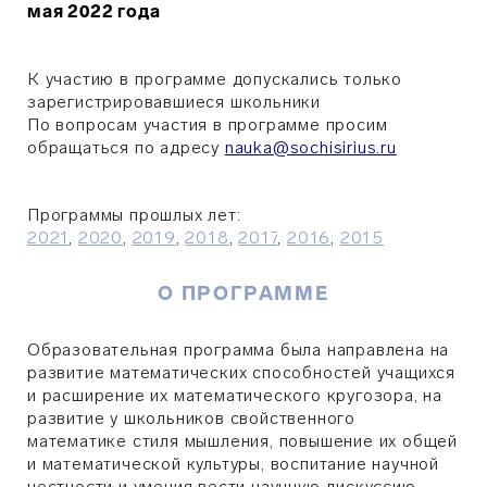
мая 2022 года
К участию в программе допускались только
зарегистрировавшиеся школьники
По вопросам участия в программе просим
обращаться по адресу
nauka@sochisirius.ru
Программы прошлых лет:
2021
,
2020
,
2019
,
2018
,
2017
,
2016
,
2015
О ПРОГРАММЕ
Образовательная программа была направлена на
развитие математических способностей учащихся
и расширение их математического кругозора, на
развитие у школьников свойственного
математике стиля мышления, повышение их общей
и математической культуры, воспитание научной
честности и умения вести научную дискуссию.