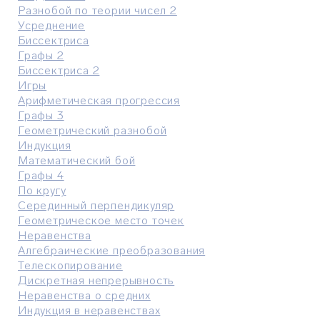
Разнобой по теории чисел 2
Усреднение
Биссектриса
Графы 2
Биссектриса 2
Игры
Арифметическая прогрессия
Графы 3
Геометрический разнобой
Индукция
Математический бой
Графы 4
По кругу
Серединный перпендикуляр
Геометрическое место точек
Неравенства
Алгебраические преобразования
Телескопирование
Дискретная непрерывность
Неравенства о средних
Индукция в неравенствах