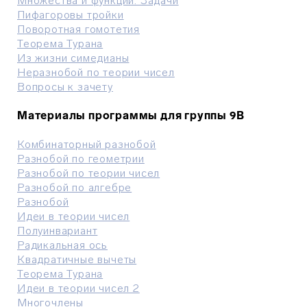
Множества и функции. Задачи
Пифагоровы тройки
Поворотная гомотетия
Теорема Турана
Из жизни симедианы
Неразнобой по теории чисел
Вопросы к зачету
Материалы программы для группы 9В
Комбинаторный разнобой
Разнобой по геометрии
Разнобой по теории чисел
Разнобой по алгебре
Разнобой
Идеи в теории чисел
Полуинвариант
Радикальная ось
Квадратичные вычеты
Теорема Турана
Идеи в теории чисел 2
Многочлены