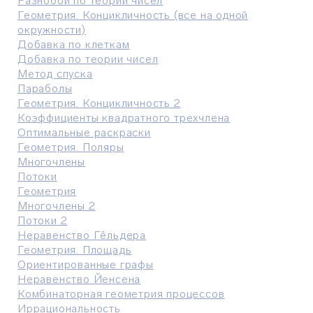
Разнобой по теории чисел
Геометрия. Концикличность (все на одной
окружности)
Добавка по клеткам
Добавка по теории чисел
Метод спуска
Параболы
Геометрия. Концикличность 2
Коэффициенты квадратного трехчлена
Оптимальные раскраски
Геометрия. Поляры
Многочлены
Потоки
Геометрия
Многочлены 2
Потоки 2
Неравенство Гёльдера
Геометрия. Площадь
Ориентированные графы
Неравенство Йенсена
Комбинаторная геометрия процессов
Иррациональность