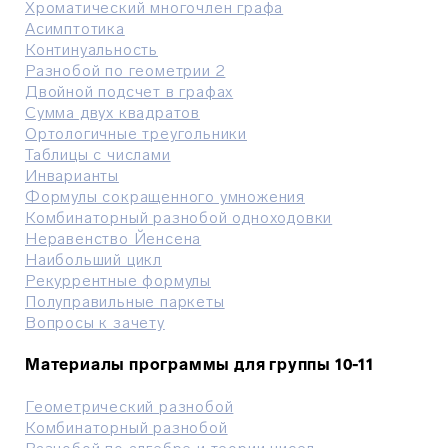
Хроматический многочлен графа
Асимптотика
Континуальность
Разнобой по геометрии 2
Двойной подсчет в графах
Сумма двух квадратов
Ортологичные треугольники
Таблицы с числами
Инварианты
Формулы сокращенного умножения
Комбинаторный разнобой одноходовки
Неравенство Йенсена
Наибольший цикл
Рекуррентные формулы
Полуправильные паркеты
Вопросы к зачету
Материалы программы для группы 10-11
Геометрический разнобой
Комбинаторный разнобой