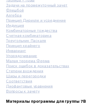
Таблица = граф
Задачи на промежуточный зачет
Флешбой
Алгебра
Принцип Дирихле и усреднение
Индукция
Комбинаторные тождества
Счетная комбинаторика
Треугольник Паскаля
Принцип крайнего
Инвариант
Упорядочивание
Малая теорема Ферма
Поиск ошибок в доказательствах
Степени вхождения
Шары и перегородки
Соответствия
Диофантовые уравнения
Вопросы к зачету
Материалы программы для группы 7В