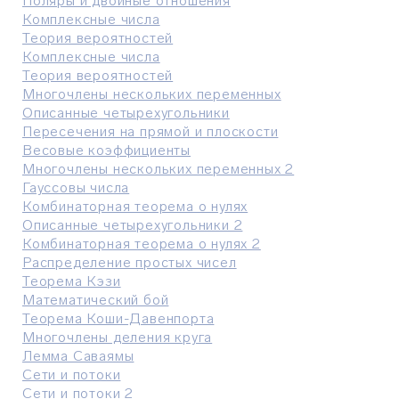
Поляры и двойные отношения
Комплексные числа
Теория вероятностей
Комплексные числа
Теория вероятностей
Многочлены нескольких переменных
Описанные четырехугольники
Пересечения на прямой и плоскости
Весовые коэффициенты
Многочлены нескольких переменных 2
Гауссовы числа
Комбинаторная теорема о нулях
Описанные четырехугольники 2
Комбинаторная теорема о нулях 2
Распределение простых чисел
Теорема Кэзи
Математический бой
Теорема Коши-Давенпорта
Многочлены деления круга
Лемма Саваямы
Сети и потоки
Сети и потоки 2