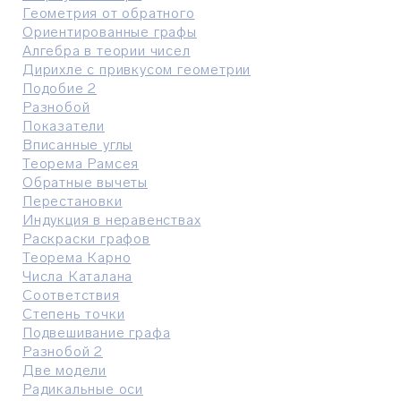
Геометрия от обратного
Ориентированные графы
Алгебра в теории чисел
Дирихле с привкусом геометрии
Подобие 2
Разнобой
Показатели
Вписанные углы
Теорема Рамсея
Обратные вычеты
Перестановки
Индукция в неравенствах
Раскраски графов
Теорема Карно
Числа Каталана
Соответствия
Степень точки
Подвешивание графа
Разнобой 2
Две модели
Радикальные оси