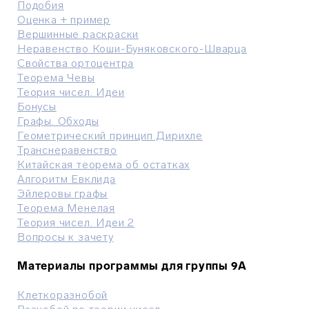
Подобия
Оценка + пример
Вершинные раскраски
Неравенство Коши-Буняковского-Шварца
Свойства ортоцентра
Теорема Чевы
Теория чисел. Идеи
Бонусы
Графы. Обходы
Геометрический принцип Дирихле
Транснеравенство
Китайская теорема об остатках
Алгоритм Евклида
Эйлеровы графы
Теорема Менелая
Теория чисел. Идеи 2
Вопросы к зачету
Материалы программы для группы 9А
Клеткоразнобой