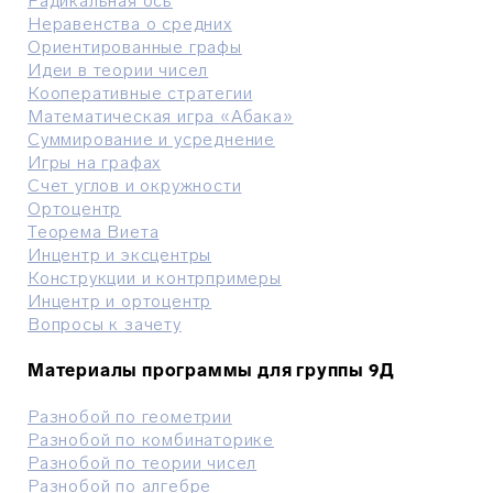
Радикальная ось
Неравенства о средних
Ориентированные графы
Идеи в теории чисел
Кооперативные стратегии
Математическая игра «Абака»
Суммирование и усреднение
Игры на графах
Счет углов и окружности
Ортоцентр
Теорема Виета
Инцентр и эксцентры
Конструкции и контрпримеры
Инцентр и ортоцентр
Вопросы к зачету
Материалы программы для группы 9Д
Разнобой по геометрии
Разнобой по комбинаторике
Разнобой по теории чисел
Разнобой по алгебре