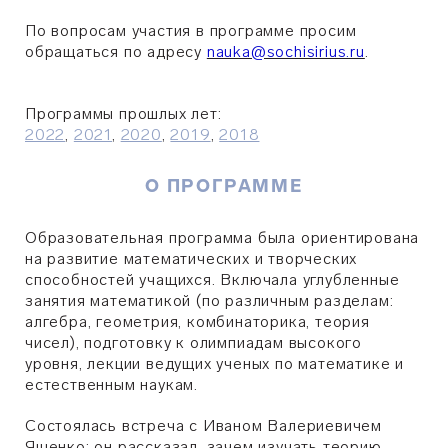
По вопросам участия в программе просим
обращаться по адресу
nauka@sochisirius.ru
.
Программы прошлых лет:
2022
,
2021
,
2020
,
2019
,
2018
О ПРОГРАММЕ
Образовательная программа была ориентирована
на развитие математических и творческих
способностей учащихся. Включала углубленные
занятия математикой (по различным разделам:
алгебра, геометрия, комбинаторика, теория
чисел), подготовку к олимпиадам высокого
уровня, лекции
ведущих ученых
по математике и
естественным наукам.
Состоялась встреча с Иваном Валериевичем
Ященко: он рассказал, зачем изучать теорию