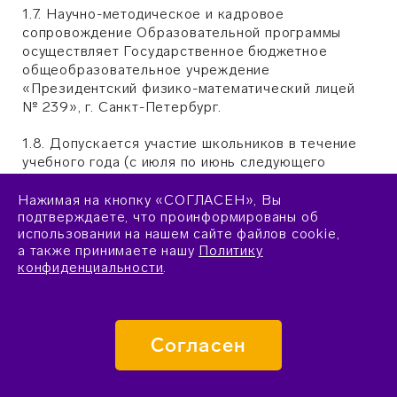
1.7. Научно-методическое и кадровое
сопровождение Образовательной программы
осуществляет Государственное бюджетное
общеобразовательное учреждение
«Президентский физико-математический лицей
№ 239», г. Санкт-Петербург.
1.8. Допускается участие школьников в течение
учебного года (с июля по июнь следующего
календарного года) не более, чем в двух
образовательных программах по направлению
Нажимая на кнопку «СОГЛАСЕН», Вы
подтверждаете, что проинформированы об
«Наука» (по любым профилям, включая
использовании на нашем сайте файлов cookie,
проектные образовательные программы), не
а также принимаете нашу
Политику
идущих подряд.
конфиденциальности
.
1.9. В связи с целостностью и содержательной
логикой Образовательной программы,
интенсивным режимом занятий и объемом
Согласен
академической нагрузки, рассчитанной на весь
период пребывания обучающихся в
Образовательном центре «Сириус», не