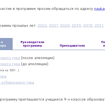
частия в программе просим обращаться по адресу
nauka
раммы прошлых лет:
2022
,
2021
,
2020
,
2019
,
2018
,
2017
 и
Руководители
П
бора
программы
Преподаватели
чного тура
(после апелляции)
чного тура
(до апелляции)
ся на 1001...)
тура
 отборочного тура
программу приглашаются учащиеся 9-х классов образова