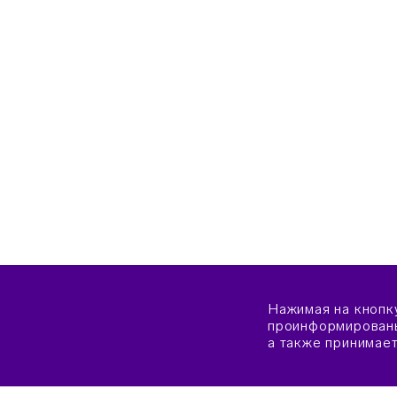
Нажимая на кнопк
проинформированы
а также принимае