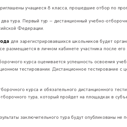
приглашены учащиеся 8 класса, прошедшие отбор по про
 два тура. Первый тур – дистанционный учебно-отборочн
сийской Федерации.
года
для зарегистрировавшихся школьников будет орган
се размещается в личном кабинете участника после его 
борочного курса оценивается успешность освоения учебн
ционном тестировании. Дистанционное тестирование с ц
тборочного курса и обязательного дистанционного тест
отборочного тура, который пройдет на площадках в су
зультаты заключительного тура будут опубликованы не 