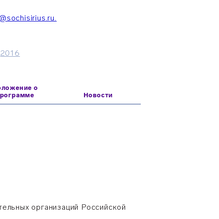
@sochisirius.ru.
,
2016
оложение о
программе
Новости
тельных организаций Российской