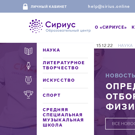
help@sirius.online
ЛИЧНЫЙ КАБИНЕТ
О «СИРИУСЕ»
К
15.12.22
НАУКА
НАУКА
ЛИТЕРАТУРНОЕ
ТВОРЧЕСТВО
НОВОСТ
ИСКУССТВО
ОПРЕ
ОТБО
СПОРТ
ФИЗИ
СРЕДНЯЯ
СПЕЦИАЛЬНАЯ
МУЗЫКАЛЬНАЯ
ВСЕ НОВО
ШКОЛА