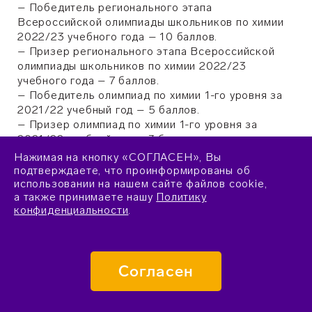
– Победитель регионального этапа
Всероссийской олимпиады школьников по химии
2022/23 учебного года – 10 баллов.
– Призер регионального этапа Всероссийской
олимпиады школьников по химии 2022/23
учебного года – 7 баллов.
– Победитель олимпиад по химии 1-го уровня за
2021/22 учебный год – 5 баллов.
– Призер олимпиад по химии 1-го уровня за
2021/22 учебный год – 3 балла.
– Победитель олимпиад по химии 2–3-го уровней
Нажимая на кнопку «СОГЛАСЕН», Вы
за 2021/22 учебный год – 2 балла.
подтверждаете, что проинформированы об
– Призер олимпиад по химии 2–3-го уровней за
использовании на нашем сайте файлов cookie,
а также принимаете нашу
Политику
2021/22 учебный год – 1 балл.
конфиденциальности
.
Сведения для оценки академических достижений
формируются автоматически на основании данных
из Государственного информационного ресурса о
Согласен
детях, проявивших выдающиеся способности.
Прикладывать к заявке подтверждающие
документы не требуется.