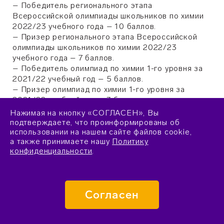
– Победитель регионального этапа
Всероссийской олимпиады школьников по химии
2022/23 учебного года – 10 баллов.
– Призер регионального этапа Всероссийской
олимпиады школьников по химии 2022/23
учебного года – 7 баллов.
– Победитель олимпиад по химии 1-го уровня за
2021/22 учебный год – 5 баллов.
– Призер олимпиад по химии 1-го уровня за
2021/22 учебный год – 3 балла.
– Победитель олимпиад по химии 2–3-го уровней
Нажимая на кнопку «СОГЛАСЕН», Вы
за 2021/22 учебный год – 2 балла.
подтверждаете, что проинформированы об
– Призер олимпиад по химии 2–3-го уровней за
использовании на нашем сайте файлов cookie,
а также принимаете нашу
Политику
2021/22 учебный год – 1 балл.
конфиденциальности
.
Сведения для оценки академических достижений
формируются автоматически на основании данных
из Государственного информационного ресурса о
Согласен
детях, проявивших выдающиеся способности.
Прикладывать к заявке подтверждающие
документы не требуется.