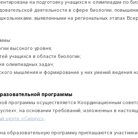
ентирована на подготовку учащихся к олимпиадам по био
довательской деятельности в сфере биологии, повышени
 школьниками, выявленными на региональных этапах Вс
аммы:
огии высокого уровня;
тей учащихся в области биологии;
ия олимпиадных задач;
ского мышления и формирование у них умений ведения на
.
образовательной программы
льной программы осуществляется Координационным сове
успех», на основании требований, изложенных в настоя
ый центр «Сириус»
.
е на образовательную программу приглашаются участники