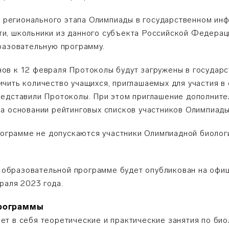
ов регионального этапа Олимпиады в государственном ин
и, школьники из данного субъекта Российской Федераци
разовательную программу.
ионов к 12 февраля Протоколы будут загружены в госуда
чить количество учащихся, приглашаемых для участия в 
редставили Протоколы. При этом приглашение дополните
а основании рейтинговых списков участников Олимпиады
программе не допускаются участники Олимпиадной биоло
 в образовательной программе будет опубликован на оф
раля 2023 года.
программы
т в себя теоретические и практические занятия по био