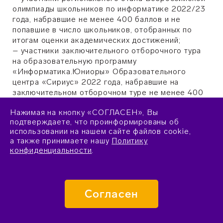
олимпиады школьников по информатике 2022/23
года, набравшие не менее 400 баллов и не
попавшие в число школьников, отобранных по
итогам оценки академических достижений;
– участники заключительного отборочного тура
на образовательную программу
«Информатика.Юниоры» Образовательного
центра «Сириус» 2022 года, набравшие на
заключительном отборочном туре не менее 400
баллов, и обучающиеся в настоящее время в 7
Нажимая на кнопку «СОГЛАСЕН», Вы
или 8 классах (кроме участников программ по
подтверждаете, что проинформированы об
информатике 2022 года).
использовании на нашем сайте файлов cookie,
а также принимаете нашу
Политику
При этом учащимся 8 классов необходимо пройти
конфиденциальности
.
предложенный дистанционный курс по С++ без
требования решения определенного числа задач,
если они не были знакомы с этим языком
программирования ранее.
Согласен
3.8. По итогам заключительного отборочного тура
от каждого региона на образовательную