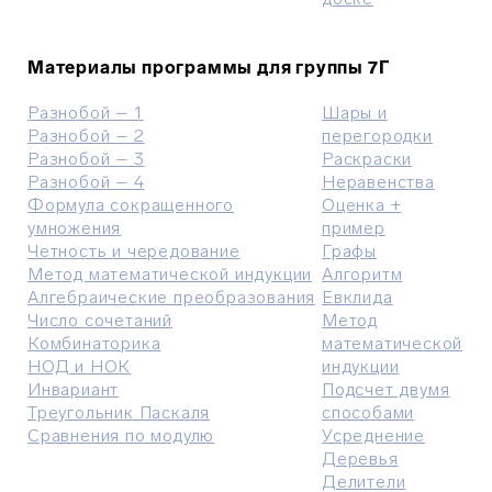
Материалы программы для группы 7Г
Разнобой – 1
Шары и
Разнобой – 2
перегородки
Разнобой – 3
Раскраски
Разнобой – 4
Неравенства
Формула сокращенного
Оценка +
умножения
пример
Четность и чередование
Графы
Метод математической индукции
Алгоритм
Алгебраические преобразования
Евклида
Число сочетаний
Метод
Комбинаторика
математической
НОД и НОК
индукции
Инвариант
Подсчет двумя
Треугольник Паскаля
способами
Сравнения по модулю
Усреднение
Деревья
Делители