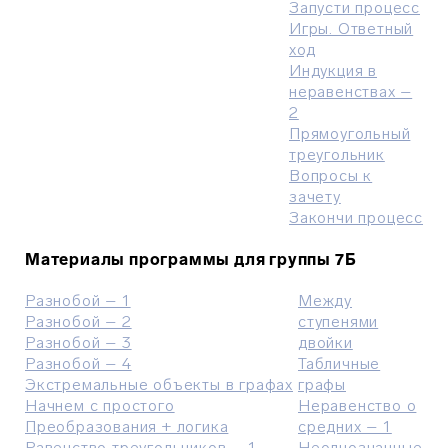
Запусти процесс
Игры. Ответный
ход
Индукция в
неравенствах –
2
Прямоугольный
треугольник
Вопросы к
зачету
Закончи процесс
Материалы программы для группы 7Б
Разнобой – 1
Между
Разнобой – 2
ступенями
Разнобой – 3
двойки
Разнобой – 4
Табличные
Экстремальные объекты в графах
графы
Начнем с простого
Неравенство о
Преобразования + логика
средних – 1
Равенство треугольников – 1
Неоднозначные