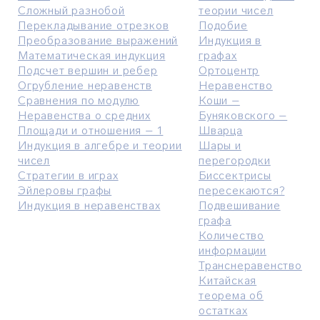
Сложный разнобой
теории чисел
Перекладывание отрезков
Подобие
Преобразование выражений
Индукция в
Математическая индукция
графах
Подсчет вершин и ребер
Ортоцентр
Огрубление неравенств
Неравенство
Сравнения по модулю
Коши –
Неравенства о средних
Буняковского –
Площади и отношения – 1
Шварца
Индукция в алгебре и теории
Шары и
чисел
перегородки
Стратегии в играх
Биссектрисы
Эйлеровы графы
пересекаются?
Индукция в неравенствах
Подвешивание
графа
Количество
информации
Транснеравенство
Китайская
теорема об
остатках