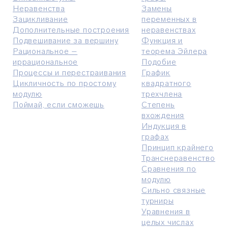
Неравенства
Замены
Зацикливание
переменных в
Дополнительные построения
неравенствах
Подвешивание за вершину
Функция и
Рациональное –
теорема Эйлера
иррациональное
Подобие
Процессы и перестраивания
График
Цикличность по простому
квадратного
модулю
трехчлена
Поймай, если сможешь
Степень
вхождения
Индукция в
графах
Принцип крайнего
Транснеравенство
Сравнения по
модулю
Сильно связные
турниры
Уравнения в
целых числах