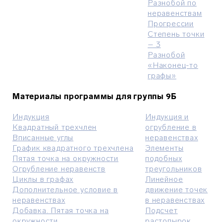
Разнобой по
неравенствам
Прогрессии
Степень точки
– 3
Разнобой
«Наконец-то
графы»
Материалы программы для группы 9Б
Индукция
Индукция и
Квадратный трехчлен
огрубление в
Вписанные углы
неравенствах
График квадратного трехчлена
Элементы
Пятая точка на окружности
подобных
Огрубление неравенств
треугольников
Циклы в графах
Линейное
Дополнительное условие в
движение точек
неравенствах
в неравенствах
Добавка. Пятая точка на
Подсчет
окружности
растопырок