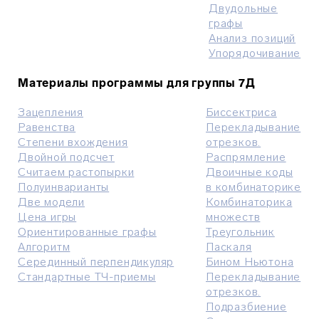
Двудольные
графы
Анализ позиций
Упорядочивание
Материалы программы для группы 7Д
Зацепления
Биссектриса
Равенства
Перекладывание
Степени вхождения
отрезков.
Двойной подсчет
Распрямление
Считаем растопырки
Двоичные коды
Полуинварианты
в комбинаторике
Две модели
Комбинаторика
Цена игры
множеств
Ориентированные графы
Треугольник
Алгоритм
Паскаля
Серединный перпендикуляр
Бином Ньютона
Стандартные ТЧ-приемы
Перекладывание
отрезков.
Подразбиение