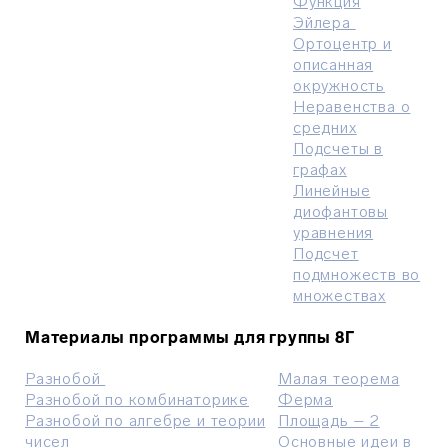
Функция
Эйлера
Ортоцентр и
описанная
окружность
Неравенства о
средних
Подсчеты в
графах
Линейные
диофантовы
уравнения
Подсчет
подмножеств во
множествах
Материалы программы для группы 8Г
Разнобой
Малая теорема
Разнобой по комбинаторике
Ферма
Разнобой по алгебре и теории
Площадь – 2
чисел
Основные идеи в