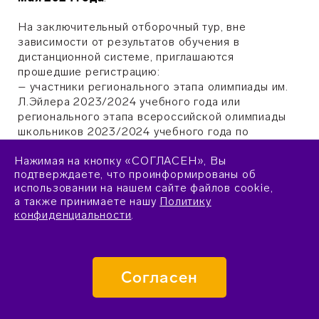
На заключительный отборочный тур, вне
зависимости от результатов обучения в
дистанционной системе, приглашаются
прошедшие регистрацию:
– участники регионального этапа олимпиады им.
Л.Эйлера 2023/2024 учебного года или
регионального этапа всероссийской олимпиады
школьников 2023/2024 учебного года по
математике, набравшие не менее 35 баллов;
Нажимая на кнопку «СОГЛАСЕН», Вы
баллы на региональном этапе олимпиады им. Л.
подтверждаете, что проинформированы об
Эйлера засчитываются по результатам проверки
использовании на нашем сайте файлов cookie,
работ центральным жюри олимпиады;
а также принимаете нашу
Политику
– участники октябрьской образовательной
конфиденциальности
.
математической программы 2023 года,
являющиеся учениками 6, 7 и 8 классов по
состоянию март 2024 года, успешно прошедшие
промежуточную аттестацию (1 апреля) в системе
Согласен
дистанционного постсопровождения. Список
таких школьников публикуется в дистанционной
системе в срок до 8 апреля 2024 года;