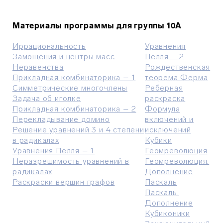
Материалы программы для группы 10A
Иррациональность
Уравнения
Замощения и центры масс
Пелля – 2
Неравенства
Рождественская
Прикладная комбинаторика – 1
теорема Ферма
Симметрические многочлены
Реберная
Задача об иголке
раскраска
Прикладная комбинаторика – 2
Формула
Перекладывание домино
включений и
Решение уравнений 3 и 4 степени
исключений
в радикалах
Кубики
Уравнения Пелля – 1
Геомреволюция
Неразрешимость уравнений в
Геомреволюция.
радикалах
Дополнение
Раскраски вершин графов
Паскаль
Паскаль.
Дополнение
Кубиконики