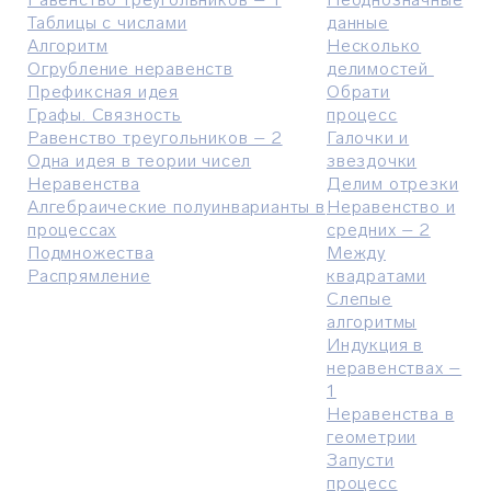
Таблицы с числами
данные
Алгоритм
Несколько
Огрубление неравенств
делимостей
Префиксная идея
Обрати
Графы. Связность
процесс
Равенство треугольников – 2
Галочки и
Одна идея в теории чисел
звездочки
Неравенства
Делим отрезки
Алгебраические полуинварианты в
Неравенство и
процессах
средних – 2
Подмножества
Между
Распрямление
квадратами
Слепые
алгоритмы
Индукция в
неравенствах –
1
Неравенства в
геометрии
Запусти
процесс