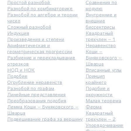
Простой разнобой
Сравнения по
Разнобой по комбинаторике
модулю
Разнобой по алгебре и теории
Внутренние и
чисел
внешние
Сложный разнобой
биссектрисы
Индукция
Квадратный
Произведения и степени
трехчлен – 1
Арифметическая и
Неравенство
геометрическая прогрессии
Коши –
Разбиение и перекладывание
Буняковского –
отрезков
Шварца
НОД и НОК
Вписанные углы
Подобие
Принцип
Огрубление неравенств
крайнего
Разнобой по графам
Подобие и
Линейные представления
окружности
Преобразования подобия
Малая теорема
Лемма Коши – Буняковского –
Ферма
Шварца
Квадратный
Подвешивание графа за вершину
трехчлен – 2
Упорядочивание