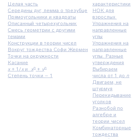
Целая часть
характеристики
Середины дуг, лемма о трезубце
НОК для
Прямоугольники и квадраты
взрослых
Описанный четырехугольник
Упражнения на
Смесь геометрии с другими
направленные
темами
углы
Конструкции в теории чисел
Упражнения на
Вокруг тождества Софи Жермен
направленные
Точки на окружности
углы. Разные
Касание
утверждения
n
n
x
+ 1/
x
и
x
+
y
Выбираем
Степень точки – 1
числа от 1 до
n
Двигаем, не
штурмуя
Перекидывание
уголков
Разнобой по
алгебре и
теории чисел
Комбинаторные
тождества