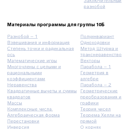
Заключительный
разнобой
Материалы программы для группы 10Б
Разнобой – 1
Полуинвариант
Взвешивания и информация
Одноходовки
Степень точки и радикальная
Метод Штурма и
ось
транснеравенство
Математические игры
Векторы
Многочлены с целыми и
Парабола – 1
рациональными
Геометрия в
коэффициентами
алгебре
Неравенства
Парабола – 2
Квадратичные вычеты и суммы
Геометрические
квадратов
преобразования и
Массы
графики
Комплексные числа.
Теория чисел
Алгебраическая форма
Теорема Хелли на
Перестановки
прямой
Инверсия
О корнях