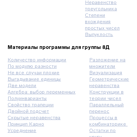
Неравенство
треугольника
Степени
вхождения
простых чисел
Выпуклость
Материалы программы для группы 8Д
Количество информации
Разложение на
По модулю разности
множители
Не все случаи плохие
Визуализация
Выгадывание единицы
Геометрические
Две модели
неравенства
Алгебра: выбор переменных
Конструкции в
Полуинварианты
теории чисел
Свойство трапеции
Параллельный
Двойной подсчет
перенос
Скрытые неравенства
Процессы в
Принцип Карно
комбинаторике
Усреднение
Остатки по
кругу