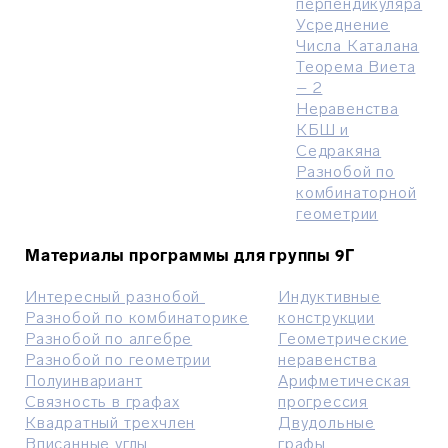
перпендикуляра
Усреднение
Числа Каталана
Теорема Виета
– 2
Неравенства
КБШ и
Седракяна
Разнобой по
комбинаторной
геометрии
Материалы программы для группы 9Г
Интересный разнобой
Индуктивные
Разнобой по комбинаторике
конструкции
Разнобой по алгебре
Геометрические
Разнобой по геометрии
неравенства
Полуинвариант
Арифметическая
Связность в графах
прогрессия
Квадратный трехчлен
Двудольные
Вписанные углы
графы