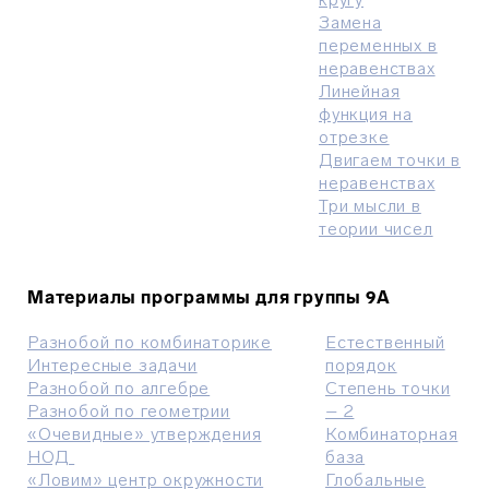
Замена
переменных в
неравенствах
Линейная
функция на
отрезке
Двигаем точки в
неравенствах
Три мысли в
теории чисел
Материалы программы для группы 9A
Разнобой
по комбинаторике
Естественный
Интересные задачи
порядок
Разнобой по алгебре
Степень точки
Разнобой по геометрии
– 2
«Очевидные» утверждения
Комбинаторная
НОД
база
«Ловим» центр окружности
Глобальные