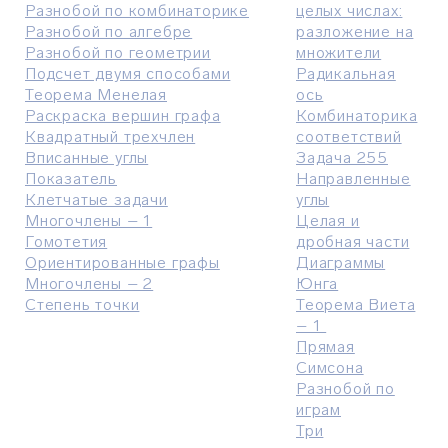
Разнобой по комбинаторике
целых числах:
Разнобой по алгебре
разложение на
Разнобой по геометрии
множители
Подсчет двумя способами
Радикальная
Теорема Менелая
ось
Раскраска вершин графа
Комбинаторика
Квадратный трехчлен
соответствий
Вписанные углы
Задача 255
Показатель
Направленные
Клетчатые задачи
углы
Многочлены – 1
Целая и
Гомотетия
дробная части
Ориентированные графы
Диаграммы
Многочлены – 2
Юнга
Степень точки
Теорема Виета
– 1
Прямая
Симсона
Разнобой по
играм
Три