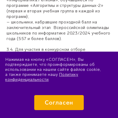
программе «Алгоритмы и структуры данных-2»
(первая и вторая учебная группа в каждой из
программ);
– школьники, набравшие проходной балл на
заключительный этап Всероссийской олимпиады
школьников по информатике 2023/2024 учебного
года (557 и более баллов).
3.4. Для участия в конкурсном отборе
необходимо пройти регистрацию на сайте
Нажимая на кнопку «СОГЛАСЕН», Вы
Образовательного центра «Сириус».
подтверждаете, что проинформированы об
использовании на нашем сайте файлов cookie,
Регистрация будет доступна до 30 июня 2024
а также принимаете нашу
Политику
года.
конфиденциальности
.
3.5. Отбор участников осуществляется в три
этапа. Первый этап — дистанционный учебно-
отборочный курс на платформе «Сириус.Курсы».
Согласен
Второй этап — дистанционное тестирование.
Третий этап — заключительный отборочный тур
(проводится в регионах).