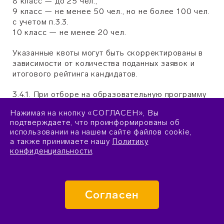
8 класс — до 25 чел.,
9 класс — не менее 50 чел., но не более 100 чел.
с учетом п.3.3.
10 класс — не менее 20 чел.
Указанные квоты могут быть скорректированы в
зависимости от количества поданных заявок и
итогового рейтинга кандидатов.
3.4.1. При отборе на образовательную программу
оцениваются следующие академические
Нажимая на кнопку «СОГЛАСЕН», Вы
достижения школьников, загруженные в
подтверждаете, что проинформированы об
государственный информационный ресурс о
использовании на нашем сайте файлов cookie,
детях, проявивших выдающиеся способности:
а также принимаете нашу
Политику
Количество
конфиденциальности
.
Мероприятие
Статус
баллов
Заключительный этап
Всероссийской
Участник*
15
Согласен
олимпиады школьников
по химии
Победитель
10