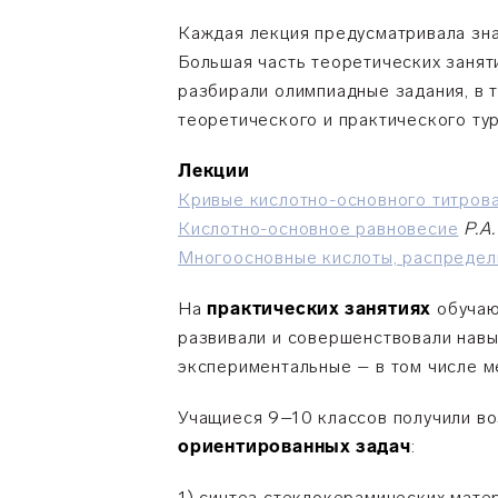
Каждая лекция предусматривала зна
Большая часть теоретических занят
разбирали олимпиадные задания, в 
теоретического и практического ту
Лекции
Кривые кислотно-основного титров
Кислотно-основное равновесие
Р.А
Многоосновные кислоты, распредел
На
практических занятиях
обучаю
развивали и совершенствовали навы
экспериментальные – в том числе м
Учащиеся 9–10 классов получили во
ориентированных задач
:
1) синтез стеклокерамических мате