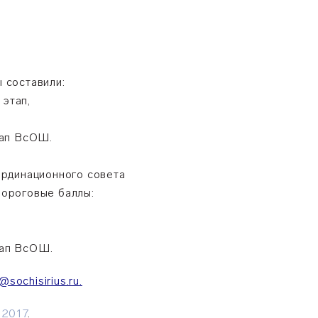
 составили:
 этап,
тап ВсОШ.
ординационного совета
пороговые баллы:
тап ВсОШ.
@sochisirius.ru.
2017
.