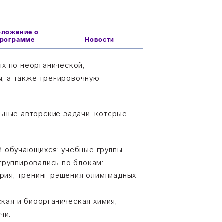
оложение о
программе
Новости
х по неорганической,
ы, а также тренировочную
ьные авторские задачи, которые
й обучающихся; учебные группы
группировались по блокам:
трия, тренинг решения олимпиадных
ская и биоорганическая химия,
чи.