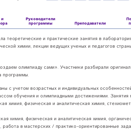
 и
Руководители
П
бора
программы
Преподаватели
а теоретические и практические занятия в лаборатория
ческой химии, лекции ведущих ученых и педагогов стран
оздаем олимпиаду сами». Участники разбирали оригинал
а программы.
ны с учетом возрастных и индивидуальных особенносте
ассом обучения и олимпиадными достижениями. Занятия 
ая химия, физическая и аналитическая химия, стехиоме
ская химия, физическая и аналитическая химия, органиче
, работа в мастерских / практико-ориентированные зада