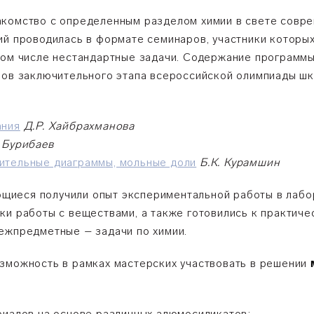
комство с определенным разделом химии в свете совре
ий проводилась в формате семинаров, участники которы
том числе нестандартные задачи. Содержание программ
ров заключительного этапа всероссийской олимпиады шк
ания
Д.Р. Хайбрахманова
. Бурибаев
ительные диаграммы, мольные доли
Б.К. Курамшин
щиеся получили опыт экспериментальной работы в лабо
ки работы с веществами, а также готовились к практиче
ежпредметные – задачи по химии.
зможность в рамках мастерских участвовать в решении
риалов на основе различных алюмосиликатов;