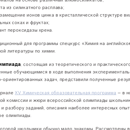
та из силикатного расплава;
 замещение ионов цинка в кристаллической структуре ви
ьных соках и фруктах;
ант пероксидазы хрена.
диционный для программы спецкурс «Химия на английско
ой литературы по химии.
лимпиада
, состоящая из теоретического и практическог
енные обучающимися в ходе выполнения экспериментальн
-ориентированных задач, представили полученные резул
урнале
XV Химическая образовательная программа
– в н
ой комиссии и жюри всероссийской олимпиады школьник
и разбору заданий, описания наиболее интересных опыто
ре олимпиады.
 которой школьники обычно мало знакомы. Рассмотрены 