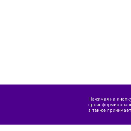
Нажимая на кнопк
проинформированы
а также принимае