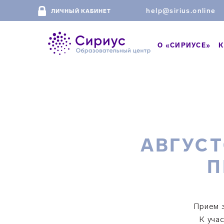
help@sirius.online
ЛИЧНЫЙ КАБИНЕТ
О «СИРИУСЕ»
К
АВГУС
П
Прием 
К уча