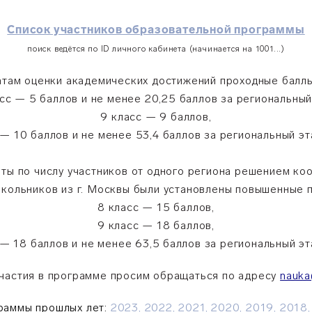
Список участников образовательной программы
поиск ведётся по ID личного кабинета (начинается на 1001...)
атам оценки академических достижений проходные баллы
сс — 5 баллов и не менее 20,25 баллов за региональный
9 класс — 9 баллов,
 — 10 баллов и не менее 53,4 баллов за региональный э
ты по числу участников от одного региона решением ко
кольников из г. Москвы были установлены повышенные 
8 класс — 15 баллов,
9 класс — 18 баллов,
 — 18 баллов и не менее 63,5 баллов за региональный э
частия в программе просим обращаться по адресу
nauka
раммы прошлых лет:
2023,
2022,
2021,
2020,
2019,
2018,