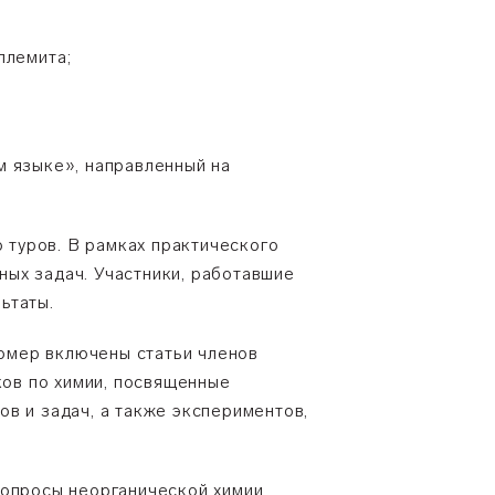
ллемита;
м языке», направленный на
о туров. В рамках практического
ых задач. Участники, работавшие
ьтаты.
омер включены статьи членов
ов по химии, посвященные
в и задач, а также экспериментов,
вопросы неорганической химии