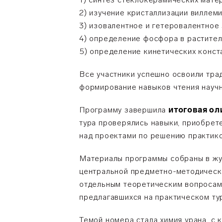
2) изучение кристаллизации виллеми
3) изовалентное и гетеровалентное
4) определение фосфора в растител
5) определение кинетических конст
Все участники успешно освоили тра
формирование навыков чтения научн
Программу завершила
итоговая о
тура проверялись навыки, приобрет
над проектами по решению практико
Материалы программы собраны в ж
центральной предметно-методическ
отдельным теоретическим вопросам 
предлагавшихся на практическом ту
Темой номера стала химия урана, с