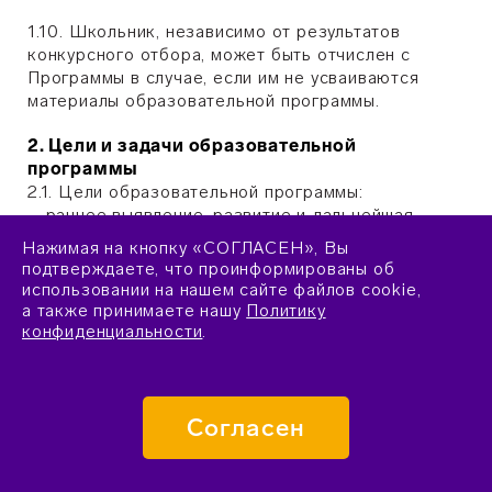
1.10. Школьник, независимо от результатов
конкурсного отбора, может быть отчислен с
Программы в случае, если им не усваиваются
материалы образовательной программы.
2. Цели и задачи образовательной
программы
2.1. Цели образовательной программы:
– раннее выявление, развитие и дальнейшая
профессиональная поддержка детей, проявивших
Нажимая на кнопку «СОГЛАСЕН», Вы
выдающиеся способности в области
подтверждаете, что проинформированы об
естественнонаучных дисциплин, а также
использовании на нашем сайте файлов cookie,
добившихся успеха в техническом творчестве;
а также принимаете нашу
Политику
– обеспечение школьникам, проявившим свой
конфиденциальности
.
талант на федеральном уровне, возможности
получения опыта участия в современных научных
исследованиях, передовых технологических
проектах, а также возможности знакомства с
Согласен
деятельностью развитых индустриальных
компаний и научных институтов, взаимодействия с
их сотрудниками.