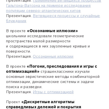
Презентация.
Применение ветвящихся процессов
Гальтона-Ватсона на примере исследования
популяции северо-атлантических китов
Презентация.
Ветвящиеся процессы и случайные
блуждания
В проекте
«Осознанные иллюзии»
школьники исследовали геометрические
пространства малой размерности
и содержащиеся в них заузленные кривые и
поверхности.
Презентация.
Осознанные иллюзии
В проекте
«Погони, преследования и игры с
оптимизацией»
страшеклассники изучали
основные эвристические методы комбинаторной
оптимизации, динамические системы и задачи
поиска и разведки.
Презентация.
Игры с оптимизацией
Проект
«Дискретные алгоритмы
справедливых дележей и покрытия