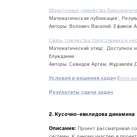
Монотонные семейства бихроматиче
Математическая публикация
¹
. Резу
Авторы: Волович Василий, Ефимов 
Связь тождества треугольника и н
Математический этюд
¹
. Доступное 
блуждание.
Авторы: Сeвидов Артем, Журавлёв 
Условия и решения задач
(
html-в
Результаты сдачи задач
2.
Кусочно-евклидова динамика
Описание:
Проект рассматривал со
системы. К очному участию в проек