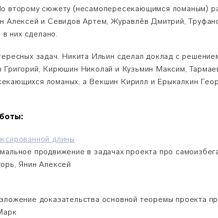
По второму сюжету (несамопересекающимся ломаным) ра
н Алексей и Сeвидов Артем, Журавлёв Дмитрий, Труфан
 в них сделано.
тересных задач. Никита Ильин сделал доклад с решение
в Григорий, Кирюшин Николай и Кузьмин Максим, Тармае
екающихся ломаных, а Векшин Кирилл и Ерыкалкин Гео
боты:
иксированной длины
мальное продвижение в задачах проекта про самоизбег
орь, Янин Алексей
изложение доказательства основной теоремы проекта п
Марк