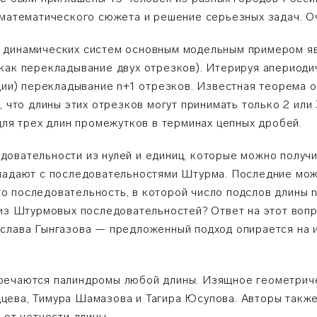
 математического сюжета и решение серьезных задач. Оч
 динамических систем основным модельным примером я
как перекладывание двух отрезков). Итерируя апериод
ации) перекладывание n+1 отрезков. Известная теорема 
, что длины этих отрезков могут принимать только 2 или
для трех длин промежутков в терминах цепных дробей.
овательности из нулей и единиц, которые можно получи
впадают с последовательностями Штурма. Последние мо
о последовательность, в которой число подслов длины n
 из Штурмовых последовательностей? Ответ на этот воп
ислава Гынгазова
—
предложенный подход опирается на 
речаются палиндромы любой длины. Изящное геометриче
цева, Тимура Шамазова и Тагира Юсупова. Авторы также
 от четности длины.