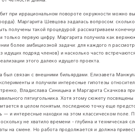
бит при иррациональном повороте окружности можно вы
форда). Маргарита Шевцова задалась вопросом: сколько 
быть получены такой процедурой: рассматриваем конечн
м только первую цифру. Маргарита получила как верхню
ении более амбициозной задачи: для каждого n рассмотр
з идущих подряд членов) и насколько часто встречаютс
еализации этого далеко идущего проекта.
 был связан с внешними бильярдами. Елизавета Манжул
ксперименты и получили интересные гипотезы относител
тренко, Владислава Синицына и Маргарита Скачкова пр
авильного пятиугольника. Хотя этому сюжету посвящены 
итается в целом понятым, последнюю точку еще предстои
ть
—
и интересные находки на этом классическом поле. 
оскольку не хватило времени - глубина и техническая с
аты на смене. Но работа продолжается и должна привес