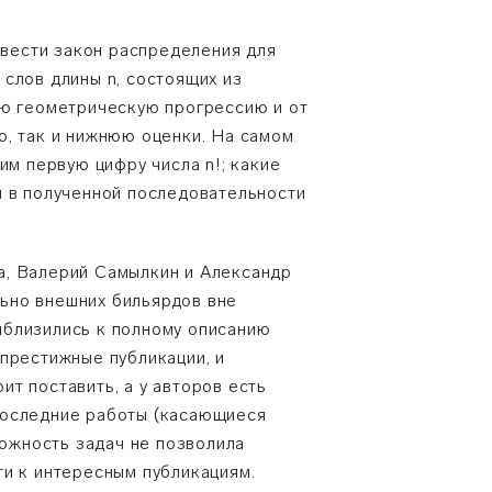
вести закон распределения для
слов длины n, состоящих из
ую геометрическую прогрессию и от
ю, так и нижнюю оценки. На самом
им первую цифру числа n!; какие
я в полученной последовательности
а, Валерий Самылкин и Александр
ьно внешних бильярдов вне
иблизились к полному описанию
престижные публикации, и
т поставить, а у авторов есть
Последние работы (касающиеся
ложность задач не позволила
ти к интересным публикациям.