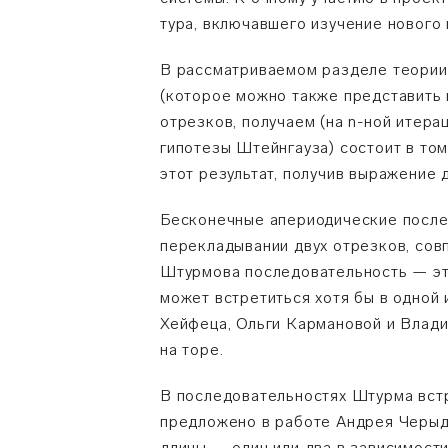
тура, включавшего изучение нового
В рассматриваемом разделе теории
(которое можно также представить 
отрезков, получаем (на n-ной итер
гипотезы Штейнгауза) состоит в том
этот результат, получив выражение 
Бесконечные апериодические послед
перекладывании двух отрезков, со
Штурмова последовательность
—
эт
может встретиться хотя бы в одной
Хейфеца, Ольги Кармановой и Влад
на торе.
В последовательностях Штурма вст
предложено в работе Андрея Черыд
длины
—
один или два в зависимости