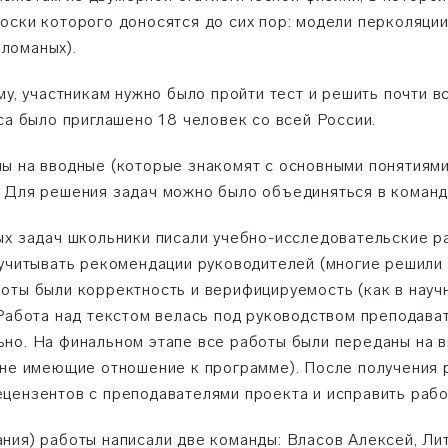
оски которого доносятся до сих пор: модели перколяци
ломаных).
му, участникам нужно было пройти тест и решить почти 
са было приглашено 18 человек со всей России.
ы на вводные (которые знакомят с основными понятиями
 Для решения задач можно было объединяться в команды
ых задач школьники писали учебно-исследовательские 
 учитывать рекомендации руководителей (многие решили 
ты были корректность и верифицируемость (как в научны
Работа над текстом велась под руководством преподават
но. На финальном этапе все работы были переданы на 
 не имеющие отношение к программе). После получения 
цензентов с преподавателями проекта и исправить рабо
ния) работы написали две команды: Власов Алексей, Ли