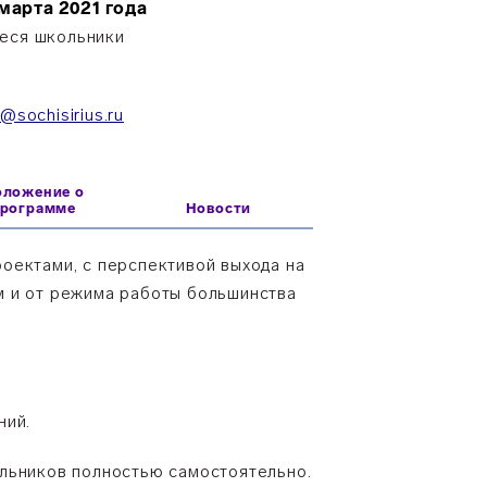
 марта 2021 года
иеся школьники
@sochisirius.ru
оложение о
программе
Новости
оектами, с перспективой выхода на
м и от режима работы большинства
ний.
ольников полностью самостоятельно.