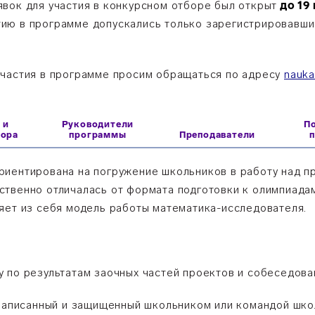
вок для участия в конкурсном отборе был открыт
до 19
тию в программе допускались только зарегистрировавш
участия в программе просим обращаться по адресу
nauka
 и
Руководители
П
бора
программы
Преподаватели
иентирована на погружение школьников в работу над пр
твенно отличалась от формата подготовки к олимпиада
яет из себя модель работы математика-исследователя.
 по результатам заочных частей проектов и собеседова
 написанный и защищенный школьником или командой шк