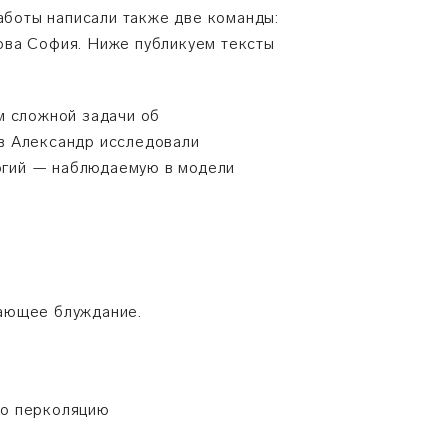
боты написали также две команды:
ова София. Ниже публикуем тексты
м сложной задачи об
в Александр исследовали
ргий — наблюдаемую в модели
ающее блуждание.
ро перколяцию