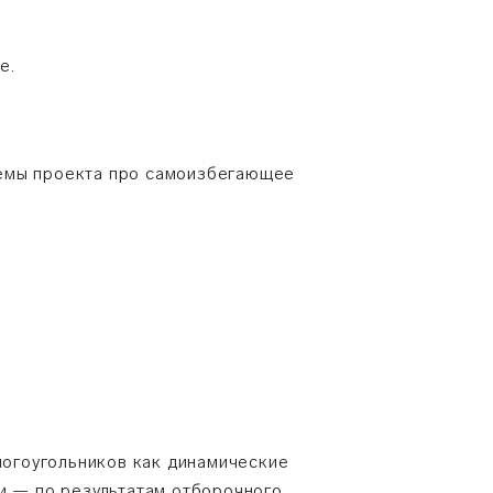
е.
ремы проекта про самоизбегающее
огоугольников как динамические
ии — по результатам отборочного