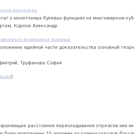
ских раскрасок
льтат о монотонных булевых функциях на многомерном куб
Артем, Карпов Александр
есамопересекающихся ломаных
изложение идейной части доказательства основной тео
Дмитрий, Труфанова София
ерсия
)
храняющие расстояния перекладывания отрезков или мн
те были приглашены 15 человек из разных городов Росс