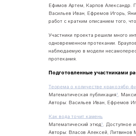
Ефимов Артем, Карпов Александр. 
Васильев Иван, Ефремов Игорь, Яни
работ с кратким описанием того, что
Участники проекта решили много ин
одновременном протекании. Брауло
наблюдаемую в модели несамоперес
протекания.
Подготовленные участниками ра
Теорема о количестве кракозябр ф
Математическая публикация
¹
.
Макси
Авторы: Васильев Иван, Ефремов Иг
Как вода точит камень
Математический этюд
¹
. Доступное 
Авторы: Власов Алексей, Литвинов 