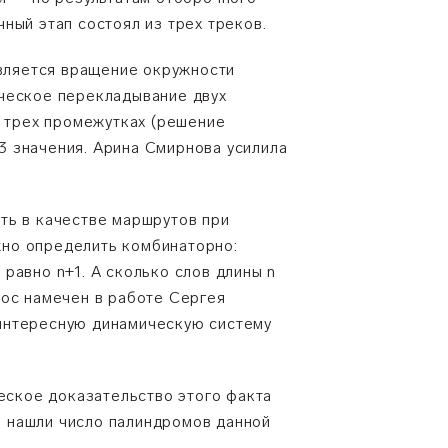
ный этап состоял из трех треков.
вляется вращение окружности
ическое перекладывание двух
о трех промежутках (решение
 3 значения. Арина Смирнова усилила
ть в качестве маршрутов при
жно определить комбинаторно:
 равно n+1. А сколько слов длины n
рос намечен в работе Сергея
интересную динамическую систему
ское доказательство этого факта
 нашли число палиндромов данной