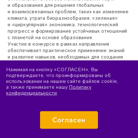
и образования для решения глобальных
и взаимосвязанных проблем, таких как изменение
климата, утрата биоразнообразия, «зеленая»
и «циркулярная» экономика, технологический
прогресс и формирование устойчивых отношений
с планетой на основе образования.
Участие в конкурсе в рамках направления
обеспечивает практическое применение знаний
и развитие навыков, необходимых для создания
положительных изменений в экологической
Нажимая на кнопку «СОГЛАСЕН», Вы
области. Участники конкурса становятся частью
подтверждаете, что проинформированы об
активного сообщества, работающего над
использовании на нашем сайте файлов cookie,
устойчивым будущим для нашей планеты.
а также принимаете нашу
Политику
конфиденциальности
.
РУКОВОДИТЕЛИ НАПРАВЛЕНИЙ
Агропромышленные и биотехнологии
Согласен
Руководитель
Хлесткина Елена Константиновна