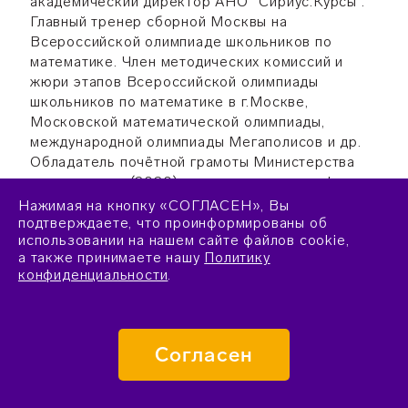
академический директор АНО “Сириус.Курсы”.
Главный тренер сборной Москвы на
Всероссийской олимпиаде школьников по
математике. Член методических комиссий и
жюри этапов Всероссийской олимпиады
школьников по математике в г.Москве,
Московской математической олимпиады,
международной олимпиады Мегаполисов и др.
Обладатель почётной грамоты Министерства
просвещения (2020), лауреат конкурсов фонда
«Династия» в номинации «Молодой учитель»
Нажимая на кнопку «СОГЛАСЕН», Вы
(2010, 2011), лауреат гранта Москвы в сфере
подтверждаете, что проинформированы об
использовании на нашем сайте файлов cookie,
образования (2013 – 2023).
а также принимаете нашу
Политику
конфиденциальности
.
ПОПОВ
ЛЕОНИД АНДРЕЕВИЧ
Согласен
Методист Центра Педагогического мастерства,
старший методист, глава ассоциации учителей
математики школы №444 (Москва), тренер