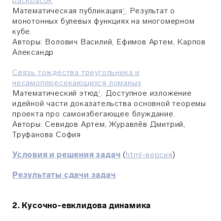
раскрасок
Математическая публикация
¹
. Результат о
монотонных булевых функциях на многомерном
кубе.
Авторы: Волович Василий, Ефимов Артем, Карпов
Александр
Связь тождества треугольника и
несамопересекающихся ломаных
Математический этюд
¹
. Доступное изложение
идейной части доказательства основной теоремы
проекта про самоизбегающее блуждание.
Авторы: Сeвидов Артем, Журавлёв Дмитрий,
Труфанова София
Условия и решения задач
(
html-версия
)
Результаты сдачи задач
2.
Кусочно-евклидова динамика