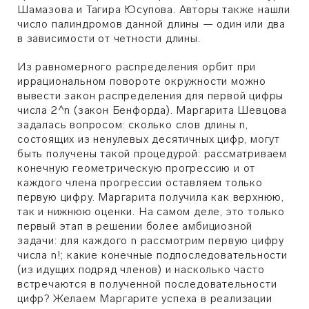
Шамазова и Тагира Юсупова. Авторы также нашли
число палиндромов данной длины
—
один или два
в зависимости от четности длины.
Из равномерного распределения орбит при
иррациональном повороте окружности можно
вывести закон распределения для первой цифры
числа 2^n (закон Бенфорда). Маргарита Шевцова
задалась вопросом: сколько слов длины n,
состоящих из ненулевых десятичных цифр, могут
быть получены такой процедурой: рассматриваем
конечную геометрическую прогрессию и от
каждого члена прогрессии оставляем только
первую цифру. Маргарита получила как верхнюю,
так и нижнюю оценки. На самом деле, это только
первый этап в решении более амбициозной
задачи: для каждого n рассмотрим первую цифру
числа n!; какие конечные подпоследовательности
(из идущих подряд членов) и насколько часто
встречаются в полученной последовательности
цифр? Желаем Маргарите успеха в реализации