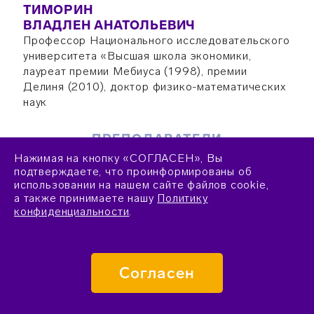
ТИМОРИН
ВЛАДЛЕН АНАТОЛЬЕВИЧ
Профессор Национального исследовательского
университета «Высшая школа экономики,
лауреат премии Мебиуса (1998), премии
Делиня (2010), доктор физико-математических
наук
ПРЕПОДАВАТЕЛИ
Нажимая на кнопку «СОГЛАСЕН», Вы
подтверждаете, что проинформированы об
использовании на нашем сайте файлов cookie,
а также принимаете нашу
Политику
БЕЛОВ (КАНЕЛЬ)
конфиденциальности
.
АЛЕКСЕЙ ЯКОВЛЕВИЧ
Профессор кафедры математики Московского
института открытого образования, член
редколлегии журналов «Квант»,
Согласен
«Математическое просвещение»,
«Фундаментальная и прикладная математика»,
доктор физико-математических наук