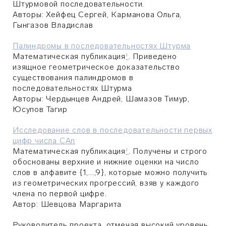
Штурмовой последовательности.
Авторы: Хейфец Сергей, Карманова Ольга,
Гынгазов Владислав
Палиндромы в последовательностях Штурма
Математическая публикация
¹
. Приведено
изящное геометрическое доказательство
существования палиндромов в
последовательностях Штурма
Авторы:
Чердынцев Андрей, Шамазов Тимур,
Юсупов Тагир
Исследование слов в последовательности первых
цифр числа CAn
Математическая публикация
¹
. Получены и строго
обоснованы верхние и нижние оценки на число
слов в алфавите {1,...,9}, которые можно получить
из геометрических прогрессий, взяв у каждого
члена по первой цифре.
Автор:
Шевцова Маргарита
Руководитель проекта, отмечая высокий уровень