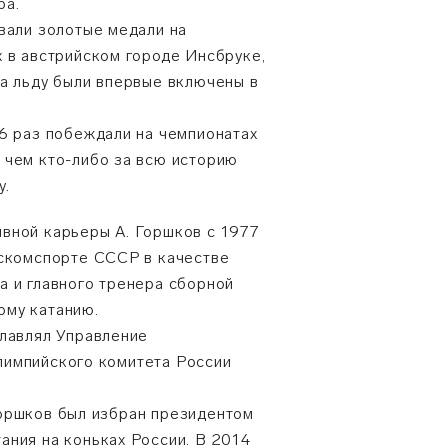
ра.
вали золотые медали на
х в австрийском городе Инсбруке,
на льду были впервые включены в
 6 раз побеждали на чемпионатах
 чем кто-либо за всю историю
у.
вной карьеры А. Горшков с 1977
оскомспорте СССР в качестве
а и главного тренера сборной
ому катанию.
главлял Управление
лимпийского комитета России
оршков был избран президентом
ания на коньках России. В 2014