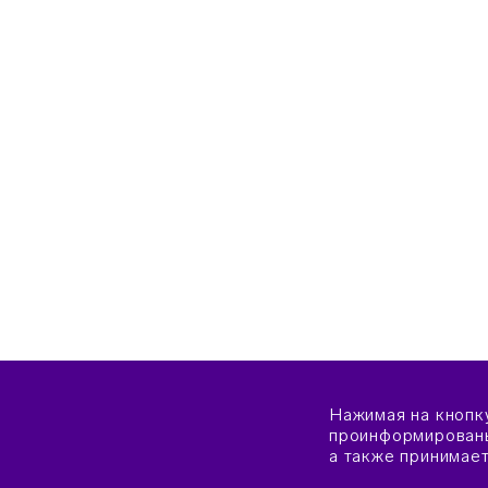
Нажимая на кнопк
проинформированы
а также принимае