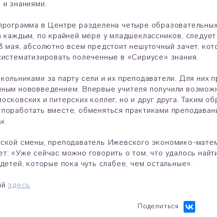
 и знаниями.
программа в Центре разделена четыре образовательных
а каждым, по крайней мере у младшеклассников, следует
3 мая, абсолютно всем предстоит нешуточный зачет, ко
систематизировать полеченные в «Сириусе» знания.
кольниками за парту сели и их преподаватели. Для них 
ным нововведением. Впервые учителя получили возможн
осковских и питерских коллег, но и друг друга. Таким о
поработать вместе, обменяться практиками преподавани
ы.
ской смены, преподаватель Ижевского экономико-мате
т: «Уже сейчас можно говорить о том, что удалось най
 детей, которые пока чуть слабее, чем остальные».
ий
здесь
Поделиться