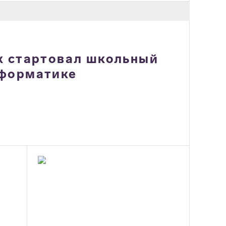
х стартовал школьный
нформатике