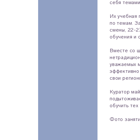
себя темами
Их учебная 
по темам. З
смены, 22-2
обучения и 
Вместе со ш
нетрадицион
уважаемых м
эффективно 
свои регион
Куратор май
подытоживае
обучить тех
Фото занят