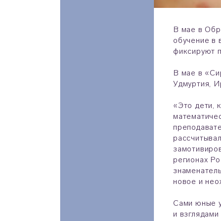
В мае в Обр
обучение в 
фиксируют п
В мае в «Си
Удмуртия, И
«Это дети, 
математичес
преподавате
рассчитывал
замотивиров
регионах Ро
знаменатель
новое и нео
Сами юные у
и взглядами