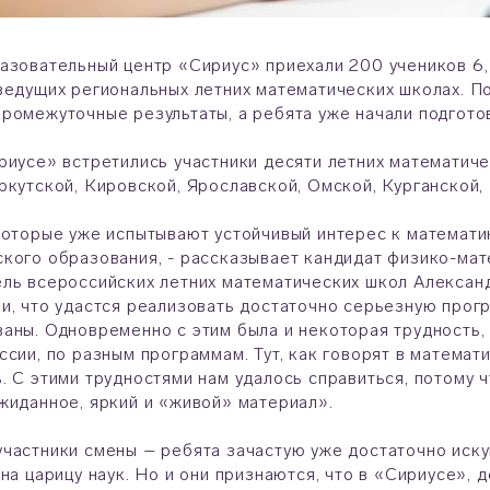
азовательный центр «Сириус» приехали 200 учеников 6, 
ведущих региональных летних математических школах. П
ромежуточные результаты, а ребята уже начали подготов
риусе» встретились участники десяти летних математиче
ркутской, Кировской, Ярославской, Омской, Курганской,
которые уже испытывают устойчивый интерес к математи
кого образования, - рассказывает кандидат физико-мате
ль всероссийских летних математических школ Алексан
и, что удастся реализовать достаточно серьезную прогр
аны. Одновременно с этим была и некоторая трудность,
ссии, по разным программам. Тут, как говорят в математ
. С этими трудностями нам удалось справиться, потому 
жиданное, яркий и «живой» материал».
частники смены – ребята зачастую уже достаточно иску
 на царицу наук. Но и они признаются, что в «Сириусе», 