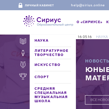
help@sirius.online
ЛИЧНЫЙ КАБИНЕТ
О «СИРИУСЕ»
К
16.05.16
НАУКА
НАУКА
ЛИТЕРАТУРНОЕ
ТВОРЧЕСТВО
НОВОСТ
ИСКУССТВО
ЮНЫЕ
МАТЕ
СПОРТ
СРЕДНЯЯ
СПЕЦИАЛЬНАЯ
МУЗЫКАЛЬНАЯ
ВСЕ НОВО
ШКОЛА