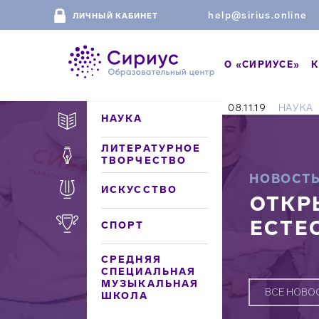
help@sirius.online
ЛИЧНЫЙ КАБИНЕТ
О «СИРИУСЕ»
К
08.11.19
НАУКА
НАУКА
ЛИТЕРАТУРНОЕ
ТВОРЧЕСТВО
НОВОСТ
ИСКУССТВО
ОТКР
ЕСТЕ
СПОРТ
СРЕДНЯЯ
СПЕЦИАЛЬНАЯ
МУЗЫКАЛЬНАЯ
ВСЕ НОВО
ШКОЛА