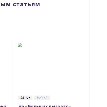
ным статьям
28. 07
НАУКА
рии
На «Больших вызовах»