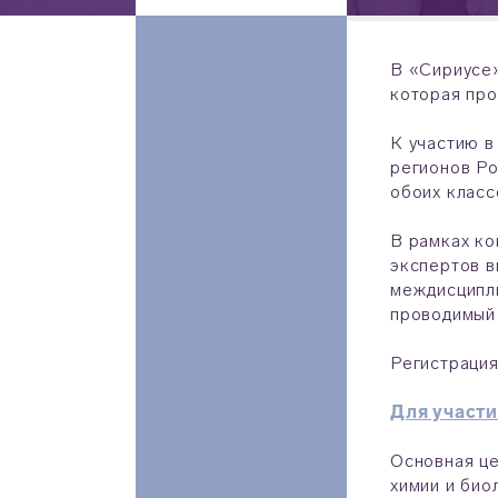
В «Сириусе»
которая пр
К участию в
регионов Ро
обоих класс
В рамках ко
экспертов в
междисципли
проводимый
Регистрация
Для участи
Основная це
химии и био