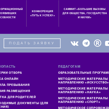
ФОРМАЦИОННЫЙ
САММИТ «БОЛЬШИЕ ВЫЗОВЫ
КОНФЕРЕНЦИЯ
ПРОЯВИВШИХ
ДЛЯ ОБЩЕСТВА, ГОСУДАРСТВА
«ПУТЬ К УСПЕХУ»
СОБНОСТИ
И НАУКИ»
ПОДАТЬ ЗАЯВКУ
ПОПАСТЬ
ПЕДАГОГАМ
ЕРИИ ОТБОРА
ОБРАЗОВАТЕЛЬНЫЕ ПРОГРА
КА ОНЛАЙН
МЕТОДИЧЕСКИЕ МАТЕРИАЛЫ
НАПРАВЛЕНИЮ «ИСКУССТВО
ИЛА ПРЕБЫВАНИЯ
МЕТОДИЧЕСКИЕ МАТЕРИАЛЫ
ВИЯ РАЗМЕЩЕНИЯ
НАПРАВЛЕНИЮ «НАУКА»
ТКА ДЛЯ РОДИТЕЛЕЙ
МЕТОДИЧЕСКИЕ МАТЕРИАЛЫ
НАПРАВЛЕНИЮ «СПОРТ»
ХОДИМЫЕ ДОКУМЕНТЫ (ДЛЯ
ЕНИЯ)
МЕТОДИЧЕСКОЕ СОПРОВОЖД