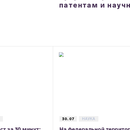
патентам и науч
30. 07
НАУКА
ст за 30 минут:
На федеральной террито