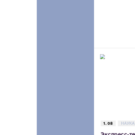
1. 08
НАУКА
Экспресс‑те