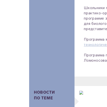
Школьники п
практико-ор
программе з
для биолого
представите
Программа 
технологич
Программа п
Ломоносова,
НОВОСТИ
ПО ТЕМЕ