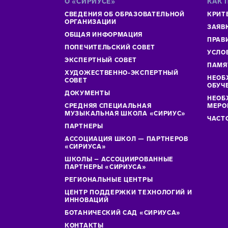
О «СИРИУСЕ»
КАК 
СВЕДЕНИЯ ОБ ОБРАЗОВАТЕЛЬНОЙ
КРИТ
ОРГАНИЗАЦИИ
ЗАЯВ
ОБЩАЯ ИНФОРМАЦИЯ
ПРАВ
ПОПЕЧИТЕЛЬСКИЙ СОВЕТ
УСЛО
ЭКСПЕРТНЫЙ СОВЕТ
ПАМЯ
ХУДОЖЕСТВЕННО-ЭКСПЕРТНЫЙ
НЕОБ
СОВЕТ
ОБУЧ
ДОКУМЕНТЫ
НЕОБ
СРЕДНЯЯ СПЕЦИАЛЬНАЯ
МЕРО
МУЗЫКАЛЬНАЯ ШКОЛА «СИРИУС»
ЧАСТ
ПАРТНЕРЫ
АССОЦИАЦИЯ ШКОЛ — ПАРТНЕРОВ
«СИРИУСА»
ШКОЛЫ – АССОЦИИРОВАННЫЕ
ПАРТНЕРЫ «СИРИУСА»
РЕГИОНАЛЬНЫЕ ЦЕНТРЫ
ЦЕНТР ПОДДЕРЖКИ ТЕХНОЛОГИЙ И
ИННОВАЦИЙ
БОТАНИЧЕСКИЙ САД «СИРИУСА»
КОНТАКТЫ