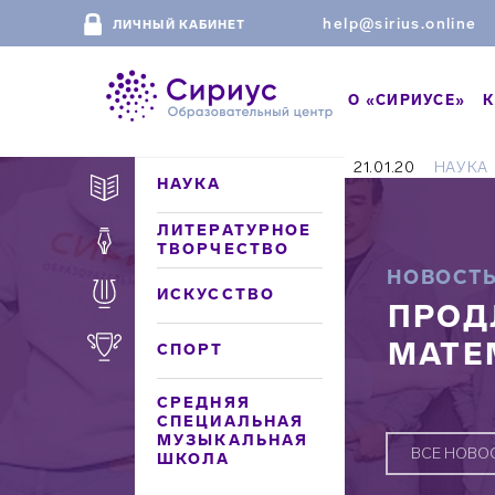
help@sirius.online
ЛИЧНЫЙ КАБИНЕТ
О «СИРИУСЕ»
К
21.01.20
НАУКА
НАУКА
ЛИТЕРАТУРНОЕ
ТВОРЧЕСТВО
НОВОСТ
ИСКУССТВО
ПРОД
МАТЕ
СПОРТ
СРЕДНЯЯ
СПЕЦИАЛЬНАЯ
МУЗЫКАЛЬНАЯ
ВСЕ НОВО
ШКОЛА