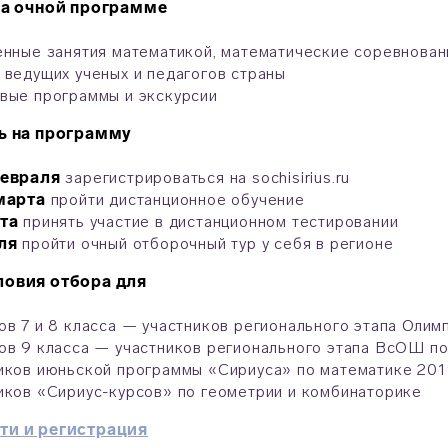
на очной программе
енные занятия математикой, математические соревнован
 ведущих ученых и педагогов страны
вые программы и экскурсии
ь на программу
февраля
зарегистрироваться на sochisirius.ru
марта
пройти дистанционное обучение
та
принять участие в дистанционном тестировании
ля
пройти очный отборочный тур у себя в регионе
ловия отбора для
ов 7 и 8 класса — участников регионального этапа Оли
ов 9 класса — участников регионального этапа ВсОШ п
иков июньской программы «Сириуса» по математике 201
иков «Сириус-курсов» по геометрии и комбинаторике
ти и регистрация