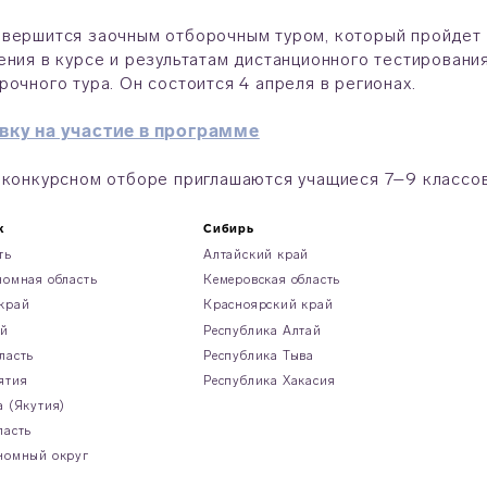
вершится заочным отборочным туром, который пройдет 
ения в курсе и результатам дистанционного тестировани
рочного тура. Он состоится 4 апреля в регионах.
вку на участие в программе
 конкурсном отборе приглашаются учащиеся 7–9 классов
к
Сибирь
ть
Алтайский край
тономная область
Кемеровская область
край
Красноярский край
ай
Республика Алтай
ласть
Республика Тыва
рятия
Республика Хакасия
а (Якутия)
ласть
номный округ