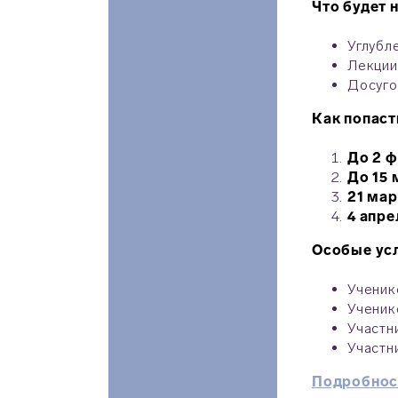
Что будет 
Углубл
Лекции
Досуго
Как попаст
До 2 
До 15 
21 мар
4 апре
Особые ус
Ученик
Ученик
Участн
Участн
Подробнос