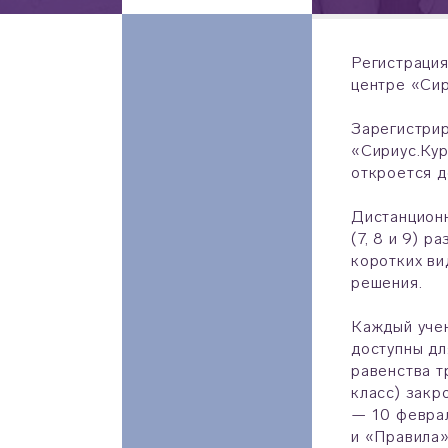
Регистрация
центре
«Си
Зарегистрир
«Сириус.Кур
откроется д
Дистанцион
(7, 8 и 9) 
коротких ви
решения.
Каждый учен
доступны дл
равенства т
класс) закр
— 10 феврал
и «Правила»