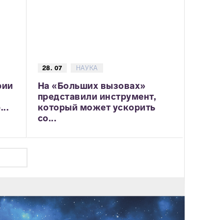
28. 07
НАУКА
рии
На «Больших вызовах»
представили инструмент,
..
который может ускорить
со...