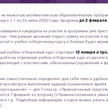
 на июньскую математическую образовательную програм
риус»
с 1 по 24 июня 2020 года, продлена
до 2 февраля
.
овавшиеся кандидаты на участие в программе уже прист
сы». Чем раньше школьник подаст заявку на участие в п
оступ к учебно-отборочному курсу и больше будет врем
ный учебно-отборочный курс стартовал
12 января и пр
разработан отдельный учебно-отборочный курс из десяти 
деолекций с конспектами, обязательных упражнений и ф
ик самостоятельно определяет для себя темп и удобное
я просмотра и выполнения заданий ограниченное время. 
реугольников» — для 7 класса, «Прямоугольный треугол
оется 7 февраля, ко второму («Правила сложения и умн
я и т.д. Подробную информацию о курсе можно узнать н
).