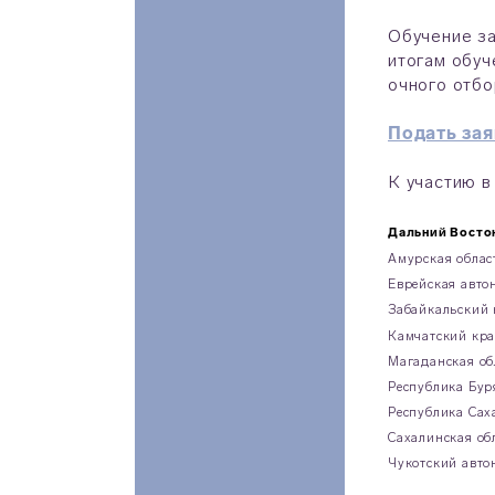
Обучение за
итогам обуч
очного отбо
Подать зая
К участию в
Дальний Восто
Амурская облас
Еврейская ав
Забайкальский 
Камчатский кр
Магаданская об
Республика Бу
Республика Сах
Сахалинская об
Чукотский авто