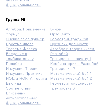
девяти точек
Функциональность
Группа 9В
Алгебра. Применение
Бином
формул
Ортоцентр
Оценка плюс пример
Геометрия графиков
Простые числа
Признаки делимости
Теорема Фалеса
Алгебра и теория чисел.
Введение в
Разнобой
комбинаторику
Тренировка к зачету 1
Подобие
Комбинаторика. Разнобой
Индукция. Теория
Тренировка 2
Индукция. Практика
Mатематический бой 1
НОД и НОК. Алгоритм
Математический бой 2
Евклида
Геометрия окружности
Соответствия
Тренировка 3
Вписанный
четырехугольник
Функциональность