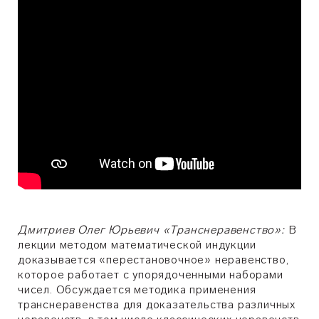
Дмитриев Олег Юрьевич «Транснеравенство»:
В
лекции методом математической индукции
доказывается «перестановочное» неравенство,
которое работает с упорядоченными наборами
чисел. Обсуждается методика применения
транснеравенства для доказательства различных