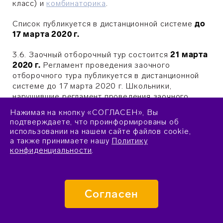
класс) и
комбинаторика
.
Список публикуется в дистанционной системе
до
17 марта 2020 г.
3.6. Заочный отборочный тур состоится
21 марта
2020 г.
Регламент проведения заочного
отборочного тура публикуется в дистанционной
системе до 17 марта 2020 г. Школьники,
нарушившие регламент проведения заочного
отборочного тура, к заключительному очному
Нажимая на кнопку «СОГЛАСЕН», Вы
отборочному туру не допускаются. Проведение
подтверждаете, что проинформированы об
заочного тура в любой форме в другие сроки
использовании на нашем сайте файлов cookie,
невозможно.
а также принимаете нашу
Политику
конфиденциальности
.
3.7. По совокупности результатов обучения в
дистанционной системе и результатов заочного
отборочного тура формируется список
участников заключительного очного отборочного
Согласен
тура, который будет опубликован в дистанционной
системе
до 23 марта 2020 г.