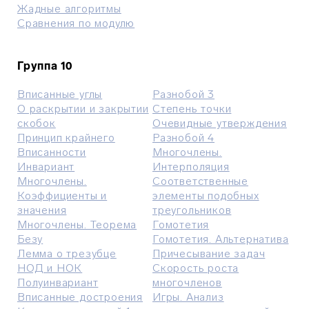
Жадные алгоритмы
Сравнения по модулю
Группа 10
Вписанные углы
Разнобой 3
О раскрытии и закрытии
Степень точки
скобок
Очевидные утверждения
Принцип крайнего
Разнобой 4
Вписанности
Многочлены.
Инвариант
Интерполяция
Многочлены.
Соответственные
Коэффициенты и
элементы подобных
значения
треугольников
Многочлены. Теорема
Гомотетия
Безу
Гомотетия. Альтернатива
Лемма о трезубце
Причесывание задач
НОД и НОК
Скорость роста
Полуинвариант
многочленов
Вписанные достроения
Игры. Анализ