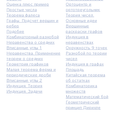
Оценка плюс пример
Ортоцентр и
Простые числа
ортотреугольник
Теорема фалеса
Теория чисел.
Графы. Подсчет вершин и
Основные идеи
ребер
Вершинные
Подобие
раскраски графов
Комбинаторный разнобой
Индукция в
Неравенства о средних
неравенствах
Вписанные углы 1
Окружность 9 точек
Неравенства. Применение
Разнобой по теории
теорем о средних
чисел
Геометрия графиков
Индукция в графах
Малая теорема ферма и
Площадь
периодические дроби
Китайская теорема
Вписанные углы 2
об остатках
Индукция. Теория
Комбинаторика
Индукция. Задачи
множеств
Математический бой
Геометрический
принцип Дирихле