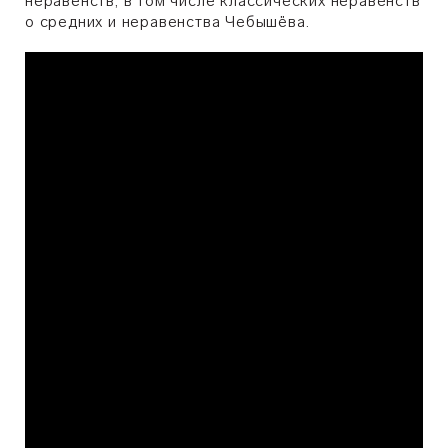
неравенств, в том числе классических неравенств
о средних и неравенства Чебышёва.