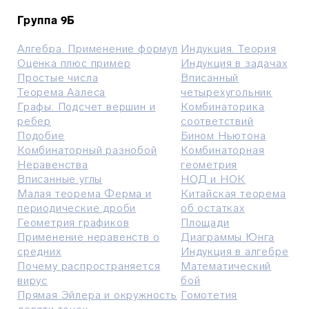
Группа 9Б
Алгебра. Применение формул
Индукция. Теория
Оценка плюc пример
Индукция в задачах
Простые числа
Вписанный
Теорема Aалеса
четырехугольник
Графы. Подсчет вершин и
Комбинаторика
ребер
соответствий
Подобие
Бином Ньютона
Комбинаторный разнобой
Комбинаторная
Неравенства
геометрия
Вписанные углы
НОД и НОК
Малая теорема Ферма и
Китайская теорема
периодические дроби
об остатках
Геометрия графиков
Площади
Применение неравенств о
Диаграммы Юнга
средних
Индукция в алгебре
Почему распространяется
Математический
вирус
бой
Прямая Эйлера и окружность
Гомотетия