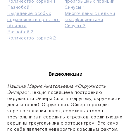
Количество корней 1
проигрышных позиций
Разнобой 1
Синусы 1
Выделение особых
Многочлены с целыми
подмножеств простого
коэффициентами
объекта
Синусы 2
Разнобой 2
Количество корней 2
Видеолекции
Ившина Мария Анатольевна «Окружность
Эйлера»:
Лекция посвящена построению
окружности Эйлера (или, по-другому, окружности
девяти точек). Окружность Эйлера проходит
через основания высот, середины сторон
треугольника и середины отрезков, соединяющих
вершины треугольника с ортоцентром. Это само
по себе является невероятно красивым фактом,