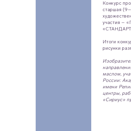
Конкурс про
старшая (9–
художествен
участия – 
«СТАНДАРТ
Итоги конку
рисунки раз
Изобразител
направлени
маслом, уч
России: Ака
имени Репи
центры, раб
«Сириус» п