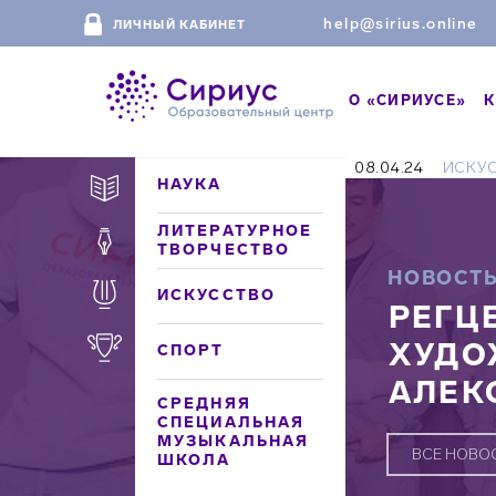
help@sirius.online
ЛИЧНЫЙ КАБИНЕТ
О «СИРИУСЕ»
К
08.04.24
ИСКУ
НАУКА
ЛИТЕРАТУРНОЕ
ТВОРЧЕСТВО
НОВОСТ
ИСКУССТВО
РЕГЦ
ХУДО
СПОРТ
АЛЕК
СРЕДНЯЯ
СПЕЦИАЛЬНАЯ
МУЗЫКАЛЬНАЯ
ВСЕ НОВО
ШКОЛА