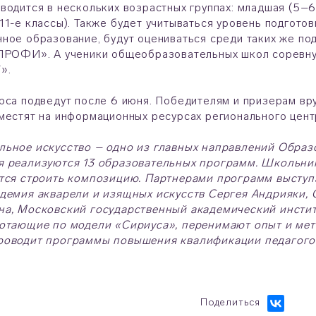
водится в нескольких возрастных группах: младшая (5–6-
11-е классы). Также будет учитываться уровень подгото
ное образование, будут оцениваться среди таких же по
«ПРОФИ». А ученики общеобразовательных школ соревн
».
рса подведут после 6 июня. Победителям и призерам вру
местят на информационных ресурсах регионального цент
ьное искусство – одно из главных направлений Образ
я реализуются 13 образовательных программ. Школьник
атся строить композицию. Партнерами программ высту
демия акварели и изящных искусств Сергея Андрияки, 
на, Московский государственный академический инстит
отающие по модели «Сириуса», перенимают опыт и мет
роводит программы повышения квалификации педагогов
Поделиться