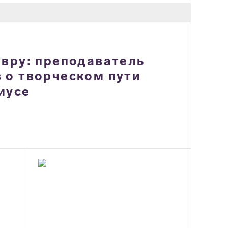
евру: преподаватель
 о творческом пути
иусе