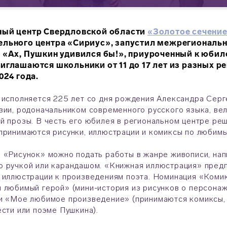
ный центр Свердловской области
«Золотое сечени
ельного центра «Сириус», запустил межрегиональ
 «Ах, Пушкин удивился бы!», приуроченный к юбиле
иглашаются школьники от 11 до 17 лет из разных 
2024 года.
 исполняется 225 лет со дня рождения Александра Серг
зии, родоначальником современного русского языка, ве
й прозы. В честь его юбилея в региональном центре ре
принимаются рисунки, иллюстрации и комиксы по любим
 «Рисунок» можно подать работы в жанре живописи, напи
 ручкой или карандашом. «Книжная иллюстрация» предп
 иллюстрации к произведениям поэта. Номинация «Коми
 любимый герой» (мини-история из рисунков о персона
и «Мое любимое произведение» (принимаются комиксы, 
ести или поэме Пушкина).