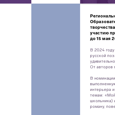
Региональ
Образоват
творчества
участию пр
до 15 мая 
В 2024 году
русской поэ
удивительно
От авторов 
В номинации
выполненную
интерьера и
темам: «Мой
школьника) 
роману, пов