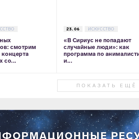
ССТВО
23. 06
ИСКУССТВО
юных
«В Сириус не попадают
ов: смотрим
случайные люди»: как
 концерта
программа по анималист
 со...
и...
ПОКАЗАТЬ ЕЩЁ