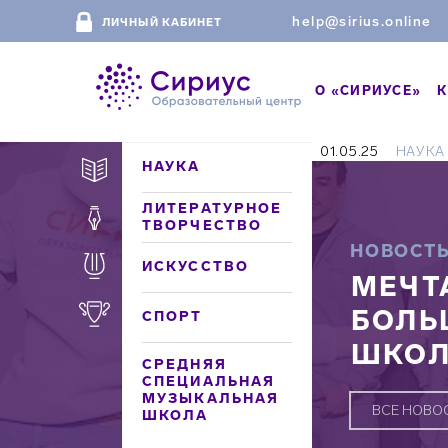
help@sirius.online
ЛИЧНЫЙ КАБИНЕТ
О «СИРИУСЕ»
К
01.05.25
НАУКА
НАУКА
ЛИТЕРАТУРНОЕ
ТВОРЧЕСТВО
НОВОСТ
ИСКУССТВО
МЕЧТ
БОЛЬ
СПОРТ
ШКОЛ
СРЕДНЯЯ
СПЕЦИАЛЬНАЯ
МУЗЫКАЛЬНАЯ
ВСЕ НОВО
ШКОЛА