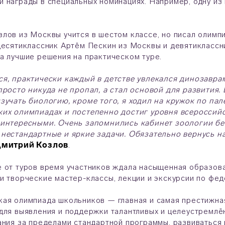
 награды в специальных номинациях. Например, одну из 
лов из Москвы учится в шестом классе, но писал олимпи
десятиклассник Артём Пескин из Москвы и девятиклассн
а лучшие решения на практическом туре.
я, практически каждый в детстве увлекался динозаврам
просто никуда не пропал, а стал основой для развития.
зучать биологию, кроме того, я ходил на кружок по пал
ких олимпиадах и постепенно достиг уровня всеросси
 интересными. Очень запомнились кабинет зоологии б
нестандартные и яркие задачи. Обязательно вернусь н
митрий Козлов
.
 от туров время участников ждала насыщенная образова
и творческие мастер-классы, лекции и экскурсии по фе
ая олимпиада школьников — главная и самая престижна
для выявления и поддержки талантливых и целеустремлё
ания за пределами стандартной программы, развиваться и