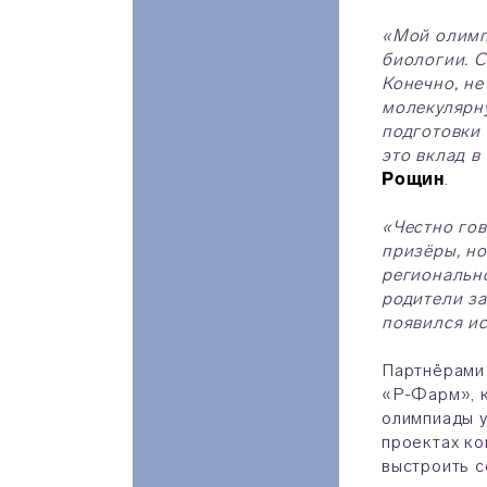
«Мой олимп
биологии. С
Конечно, не
молекулярну
подготовки 
это вклад в
Рощин
.
«Честно гов
призёры, но
регионально
родители за
появился и
Партнёрами 
«Р-Фарм», к
олимпиады у
проектах ко
выстроить с