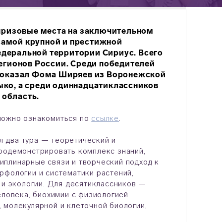
 призовые места на заключительном
самой крупной и престижной
деральной территории Сириус. Всего
регионов России. Среди победителей
 показал Фома Ширяев из Воронежской
ыко, а среди одиннадцатиклассников
 область.
можно ознакомиться по
ссылке
.
 два тура — теоретический и
родемонстрировать комплекс знаний,
иплинарные связи и творческий подход к
рфологии и систематики растений,
 и экологии. Для десятиклассников —
еловека, биохимии с физиологией
 молекулярной и клеточной биологии,