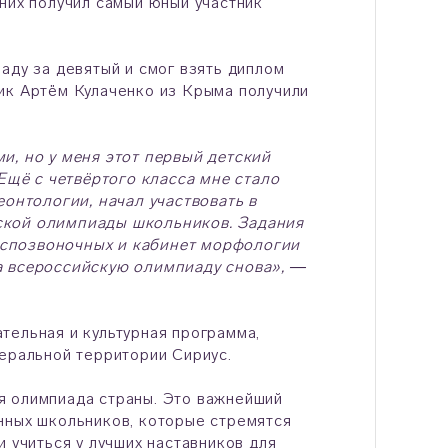
них получил самый юный участник
аду за девятый и смог взять диплом
ик Артём Кулаченко из Крыма получили
и, но у меня этот первый детский
 Ещё с четвёртого класса мне стало
еонтологии, начал участвовать в
йской олимпиады школьников. Задания
еспозвоночных и кабинет морфологии
а всероссийскую олимпиаду снова», ―
тельная и культурная программа,
деральной территории Сириус.
я олимпиада страны. Это важнейший
нных школьников, которые стремятся
 учиться у лучших наставников для