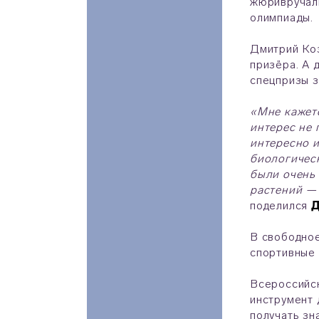
жюривручали
олимпиады.
Дмитрий Коз
призёра. А 
спецпризы з
«Мне кажетс
интерес не 
интересно и
биологичес
были очень
растений — 
поделился
Д
В свободное
спортивные 
Всероссийск
инструмент 
получать зн