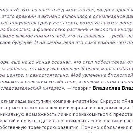
иадный путь начался в седьмом классе, когда я прошё
 этого времени я активно включился в олимпиадное дв
 всё получается сразу. Есть темы, которые даются легч
ю биологию, а физиология растений и экология иногда
самое важное помнить: всё, что ты делаешь — учёба, п
 своё будущее. И на самом деле это даже важнее, чем 
оря, ещё не до конца осознал, что стал победителем ол
 оказалось, что могу ещё больше. Я очень много работа
м центре, и самостоятельно. Моё увлечение биологией
нимаются сельским хозяйством, я знаком с этим с ранни
сследовательский интерес», —
говорит
Владислав Вла
олимпиады выступили компании-партнёры Сириуса: «Янд
оторые подготовили лекции и учредили спецноминации. 
никальную возможность лично познакомиться с представ
мпаний и понять, где можно применить свои знания и на
обственную траекторию развития. Помимо объявления п