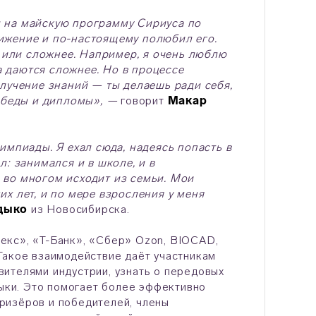
л на майскую программу Сириуса по
ижение и по-настоящему полюбил его.
е или сложнее. Например, я очень люблю
 даются сложнее. Но в процессе
олучение знаний — ты делаешь ради себя,
победы и дипломы», —
говорит
Макар
импиады. Я ехал сюда, надеясь попасть в
л: занимался и в школе, и в
 во многом исходит из семьи. Мои
х лет, и по мере взросления у меня
дыко
из Новосибирска.
екс», «Т-Банк», «Сбер» Ozon, BIOCAD,
Такое взаимодействие даёт участникам
ителями индустрии, узнать о передовых
выки. Это помогает более эффективно
ризёров и победителей, члены