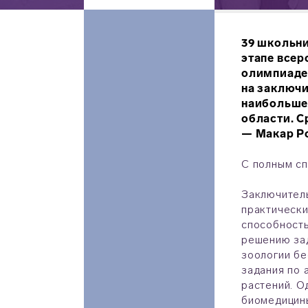
39 школьни
этапе все
олимпиаде
на заключи
наибольшее
области. С
— Макар Р
С полным сп
Заключитель
практически
способность
решению зад
зоологии бе
задания по 
растений. О
биомедицины