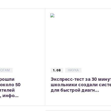
ГОГАМ
1. 08
НАУКА
прошли
Экспресс‑тест за 30 мину
 около 50
школьники создали сист
ителей
для быстрой диагн...
 инфо...