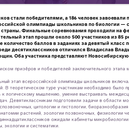
ков стали победителями, а 186 человек завоевали
российской олимпиады школьников по биологии — 
 страны. Финальные соревнования проходили на фе
тельный этап прошли около 500 участников из 85 
 количество баллов в заданиях за девятый класс
реди десятиклассников отличился Владислав Влад
ощин. Оба участника представляют Новосибирскую
иском призёров и победителей заключительного этапа 
ный этап всероссийской олимпиады школьников включал
й. В теоретическом туре участникам необходимо было п
 к логическому мышлению, умение выстраивать междисц
ач. Девятиклассникам подготовили задачи в области мо
спозвоночных, цитологии и гистологии, биоразнообразия
анатомии растений, зоологии позвоночных, физиологии ч
диннадцатиклассников ожидали кабинеты микробиологии,
, экологии и систематики.