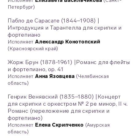
Исполняет
Елизавета Васильчикова
(Санкт-
Петербург)
Пабло де Сарасате (1844–1908)
|
Интродукция и Тарантелла для скрипки и
фортепиано
Исполняет
Александр Конотопский
(Красноярский край)
Жорж Брун (1878-1961)
|
Романс для флейты
и фортепиано, op. 41
Исполняет
Анна Язовцева
(Челябинская
область)
Генрик Венявский (1835–1880)
|
Концерт
для скрипки с оркестром № 2 ре минор, II ч.
Романс (переложение для скрипки и
фортепиано)
Исполняет
Елена Скрипченко
(Амурская
область)