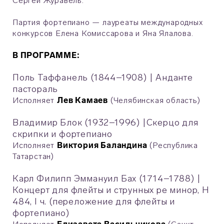
Сергей Журавель.
Партия фортепиано — лауреаты международных
конкурсов Елена Комиссарова и Яна Ялалова.
В ПРОГРАММЕ:
Поль Таффанель (1844–1908)
|
Анданте
пастораль
Исполняет
Лев Камаев
(Челябинская область)
Владимир Блок (1932–1996)
|
Скерцо для
скрипки и фортепиано
Исполняет
Виктория Баландина
(Республика
Татарстан)
Карл Филипп Эммануил Бах (1714–1788)
|
Концерт для флейты и струнных ре минор, H
484, I ч. (переложение для флейты и
фортепиано)