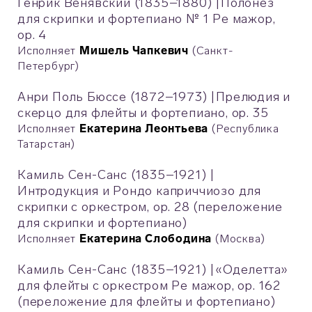
Генрик Венявский (1835–1880)
|
Полонез
для скрипки и фортепиано № 1 Ре мажор,
op. 4
Исполняет
Мишель Чапкевич
(Санкт-
Петербург)
Анри Поль Бюссе (1872–1973)
|
Прелюдия и
скерцо для флейты и фортепиано, оp. 35
Исполняет
Екатерина Леонтьева
(Республика
Татарстан)
Камиль Сен-Санс (1835–1921)
|
Интродукция и Рондо каприччиозо для
скрипки с оркестром, op. 28 (переложение
для скрипки и фортепиано)
Исполняет
Екатерина Слободина
(Москва)
Камиль Сен-Санс (1835–1921)
|
«Оделетта»
для флейты с оркестром Ре мажор, op. 162
(переложение для флейты и фортепиано)