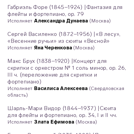
Габриэль Форе (1845–1924)
|
Фантазия для
флейты и фортепиано, op. 79
Исполняет
Александра Дунаева
(Москва)
Сергей Василенко (1872–1956)
|
«В лесу»,
«Весенние ручьи» из сюиты «Весной»
Исполняет
Яна Черенкова
(Москва)
Макс Брух (1838–1920)
|
Концерт для
скрипки с оркестром № 1 соль минор, op. 26,
III ч. (переложение для скрипки и
фортепиано)
Исполняет
Василиса Алексеева
(Свердловская
область)
Шарль-Мари Видор (1844–1937)
|
Сюита
для флейты и фортепиано, оp. 34, I и II чч.
Исполняет
Злата Ефимова
(Москва)