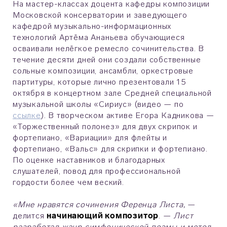
На мастер-классах доцента кафедры композиции
Московской консерватории и заведующего
кафедрой музыкально-информационных
технологий Артёма Ананьева обучающиеся
осваивали нелёгкое ремесло сочинительства. В
течение десяти дней они создали собственные
сольные композиции, ансамбли, оркестровые
партитуры, которые лично презентовали 15
октября в концертном зале Средней специальной
музыкальной школы «Сириус» (видео — по
ссылке
). В творческом активе Егора Кадникова —
«Торжественный полонез» для двух скрипок и
фортепиано, «Вариации» для флейты и
фортепиано, «Вальс» для скрипки и фортепиано.
По оценке наставников и благодарных
слушателей, повод для профессиональной
гордости более чем веский.
«Мне нравятся сочинения Ференца Листа,
—
делится
начинающий композитор
. —
Лист
разработал жанр симфонической поэмы и метод,