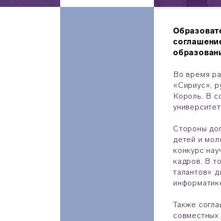
Образовате
соглашение
образовани
Во время р
«Сириус», р
Король. В с
университет
Стороны до
детей и мол
конкурс нау
кадров. В т
талантов» д
информатике
Также согла
совместных 