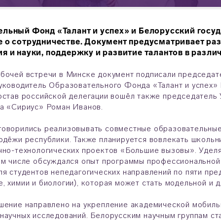
льный Фонд «Талант и успех» и Белорусский госу
 о сотрудничестве. Документ предусматривает раз
я и науки, поддержку и развитие талантов в разли
абочей встречи в Минске документ подписали председа
уководитель Образовательного Фонда «Талант и успех»
остав российской делегации вошёл также председатель
а «Сириус» Роман Иванов.
говорились реализовывать совместные образовательные
одёжи республики. Также планируется вовлекать школь
чно-технологических проектов «Большие вызовы». Уделя
ом числе обсуждался опыт программы профессиональной
ля студентов непедагогических направлений по пяти пре
, химии и биологии), которая может стать модельной и 
шение направлено на укрепление академической мобиль
научных исследований. Белорусским научным группам ст