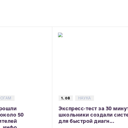
ГОГАМ
1. 08
НАУКА
прошли
Экспресс‑тест за 30 мину
 около 50
школьники создали сист
ителей
для быстрой диагн...
 инфо...