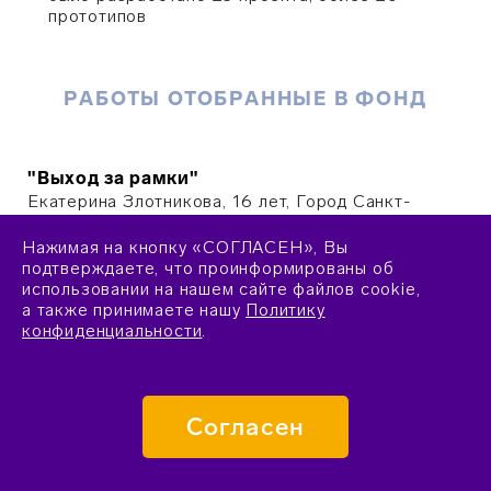
прототипов
РАБОТЫ ОТОБРАННЫЕ В ФОНД
"Выход за рамки"
Екатерина Злотникова, 16 лет, Город Санкт-
Петербург
Нажимая на кнопку «СОГЛАСЕН», Вы
подтверждаете, что проинформированы об
использовании на нашем сайте файлов cookie,
"В рамках науки"
а также принимаете нашу
Политику
Елизавета Заец, 16 лет, Ханты-Мансийский
конфиденциальности
.
Автономный округ
Согласен
"Композиция № 5"
Дарья Мазо, 16 лет, город Санкт-Петербург