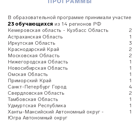
ПРОГРАММЫ
В образовательной программе принимали участие
23 обучающихся
из 14 регионов РФ
Кемеровская область - Кузбасс Область
2
Астраханская Область
1
Иркутская Область
3
Краснодарский Край
2
Московская Область
2
Нижегородская Область
1
Новосибирская Область
1
Омская Область
1
Приморский Край
1
Санкт-Петербург Город
4
Свердловская Область
2
Тамбовская Область
1
Удмуртская Республика
1
Ханты-Мансийский Автономный округ -
1
Югра Автономный округ