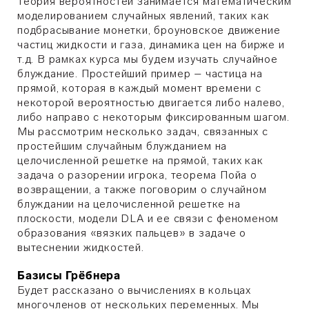
Теория вероятностей занимается математическим
моделированием случайных явлений, таких как
подбрасывание монетки, броуновское движение
частиц жидкости и газа, динамика цен на бирже и
т.д. В рамках курса мы будем изучать случайное
блуждание. Простейший пример – частица на
прямой, которая в каждый момент времени с
некоторой вероятностью двигается либо налево,
либо направо с некоторым фиксированным шагом.
Мы рассмотрим несколько задач, связанных с
простейшим случайным блужданием на
целочисленной решетке на прямой, таких как
задача о разорении игрока, теорема Пойа о
возвращении, а также поговорим о случайном
блуждании на целочисленной решетке на
плоскости, модели DLA и ее связи с феноменом
образования «вязких пальцев» в задаче о
вытеснении жидкостей.
Базисы Грёбнера
Будет рассказано о вычислениях в кольцах
многочленов от нескольких переменных. Мы