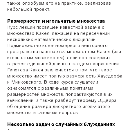
также опробуем его на практике, реализовав
небольшой проект.
Размерности и игольчатые множества
Курс лекций посвящен известной задаче о
множествах Какея, лежащей на пересечении
нескольких математических дисциплин.
Подмножество конечномерного векторного
пространства называется множеством Какея (или
игольчатым множеством), если оно содержит
отрезок единичной длины в каждом направлении.
Гипотеза Какея заключается в том, что такое
множество имеет полную размерность Хаусдорфа
и Минковского. В ходе курса слушатели
ознакомятся с различными понятиями
размерностей множеств, попрактикуются в их
вычислении, а также разберут теорему З.Двира
об оценке размера дискретного игольчатого
множества и смежные вопросы.
Несколько задач о случайных блужданиях