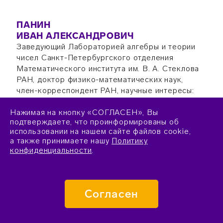
ПАНИН
ИВАН АЛЕКСАНДРОВИЧ
Заведующий Лабораторией алгебры и теории
чисел Санкт-Петербургского отделения
Математического института им. В. А. Стеклова
РАН, доктор физико-математических наук,
член-корреспондент РАН, научные интересы:
ориентированные когомологии на
Нажимая на кнопку «СОГЛАСЕН», Вы
алгебраических многообразиях, алгебраическая
подтверждаете, что проинформированы об
K-теория, мотивы
использовании на нашем сайте файлов cookie,
а также принимаете нашу
Политику
конфиденциальности
.
ПАНИНА
ГАЯНЭ ЮРЬЕВНА
Профессор факультета математики и
Согласен
компьютерных наук СПбГУ, ведущий научный
сотрудник Санкт-Петербургского отделения
Математического института им. В.А.Стеклова,