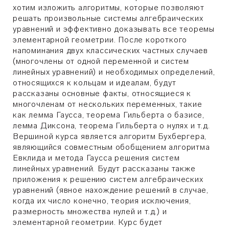
хотим изложить алгоритмы, которые позволяют
решать произвольные системы алгебраических
уравнений и эффективно доказывать все теоремы
элементарной геометрии. После короткого
напоминания двух классических частных случаев
(многочлены от одной переменной и систем
линейных уравнений) и необходимых определений,
относящихся к кольцам и идеалам, будут
рассказаны основные факты, относящиеся к
многочленам от нескольких переменных, такие
как лемма Гаусса, теорема Гильберта о базисе,
лемма Диксона, теорема Гильберта о нулях и т.д.
Вершиной курса является алгоритм Бухбергера,
являющийся совместным обобщением алгоритма
Евклида и метода Гаусса решения систем
линейных уравнений. Будут рассказаны также
приложения к решению систем алгебраических
уравнений (явное нахождение решений в случае,
когда их число конечно, теория исключения,
размерность множества нулей и т.д.) и
элементарной геометрии. Курс будет