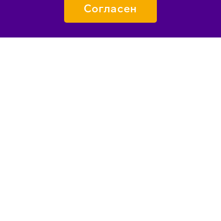
Согласен
ПОДАТЬ ЗАЯВКУ
О «СИРИУСЕ»
КАК ПОПАСТЬ
ПЕДАГОГАМ