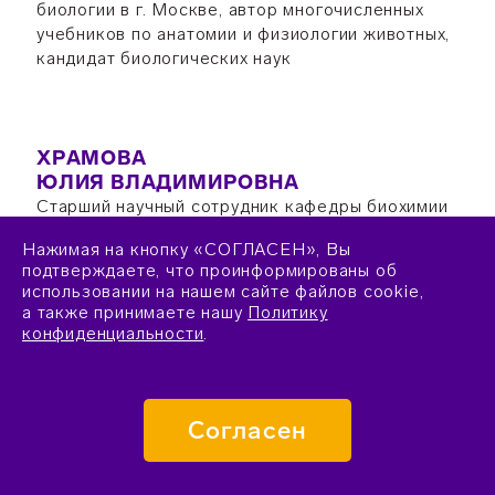
биологии в г. Москве, автор многочисленных
учебников по анатомии и физиологии животных,
кандидат биологических наук
ХРАМОВА
ЮЛИЯ ВЛАДИМИРОВНА
Старший научный сотрудник кафедры биохимии
биологического факультета Московского
Нажимая на кнопку «СОГЛАСЕН», Вы
государственного университета имени М.В.
подтверждаете, что проинформированы об
Ломоносова, член центральной предметно-
использовании на нашем сайте файлов cookie,
методической комиссии и член жюри
а также принимаете нашу
Политику
заключительного этапа Всероссийской
конфиденциальности
.
олимпиады школьников по биологии, кандидат
биологических наук
Согласен
ЧУБ