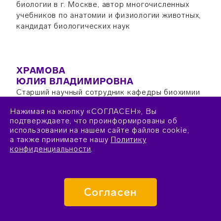
биологии в г. Москве, автор многочисленных
учебников по анатомии и физиологии животных,
кандидат биологических наук
ХРАМОВА
ЮЛИЯ ВЛАДИМИРОВНА
Старший научный сотрудник кафедры биохимии
биологического факультета Московского
Нажимая на кнопку «СОГЛАСЕН», Вы
государственного университета имени М.В.
подтверждаете, что проинформированы об
Ломоносова, член центральной предметно-
использовании на нашем сайте файлов cookie,
методической комиссии и член жюри
а также принимаете нашу
Политику
заключительного этапа Всероссийской
конфиденциальности
.
олимпиады школьников по биологии, кандидат
биологических наук
Согласен
ЧУБ