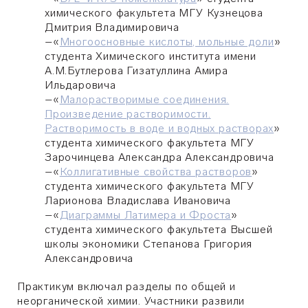
химического факультета МГУ Кузнецова
Дмитрия Владимировича
–
«
Многоосновные кислоты, мольные доли
»
студента Химического института имени
А.М.Бутлерова Гизатуллина Амира
Ильдаровича
–
«
Малорастворимые соединения.
Произведение растворимости.
Растворимость в воде и водных растворах
»
студента химического факультета МГУ
Зарочинцева Александра Александровича
–
«
Коллигативные свойства растворов
»
студента химического факультета МГУ
Ларионова Владислава Ивановича
–
«
Диаграммы Латимера и Фроста
»
студента химического факультета Высшей
школы экономики Степанова Григория
Александровича
Практикум включал разделы по общей и
неорганической химии. Участники развили