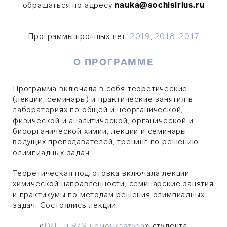
обращаться по адресу
nauka@sochisirius.ru
Программы прошлых лет:
2019
,
2018
,
2017
О ПРОГРАММЕ
Программа включала в себя теоретические
(лекции, семинары) и практические занятия в
лабораториях по общей и неорганической,
физической и аналитической, органической и
биоорганической химии, лекции и семинары
ведущих преподавателей, тренинг по решению
олимпиадных задач.
Теоретическая подготовка включала лекции
химической направленности, семинарские занятия
и практикумы по методам решения олимпиадных
задач. Состоялись лекции:
–
«
D/L- и R/S-номенклатура
» студента