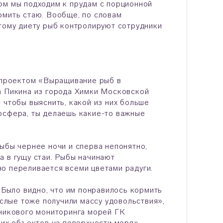
ом мы подходим к прудам с порционной
рмить стаю. Вообще, по словам
этому диету рыб контролируют сотрудники
ь проектом «Выращивание рыб в
а Пикина из города Химки Московской
 чтобы выяснить, какой из них больше
осфера, ты делаешь какие-то важные
ыбы чернее ночи и сперва непонятно,
а в гущу стаи. Рыбы начинают
о переливается всеми цветами радуги.
 Было видно, что им понравилось кормить
ослые тоже получили массу удовольствия»,
тникового мониторинга морей ГК
х объектов на поверхности моря».