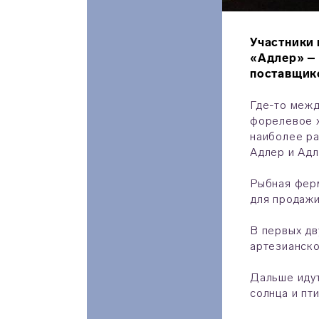
Участники
«Адлер» – 
поставщико
Где-то межд
форелевое х
наиболее ра
Адлер и Адл
Рыбная ферм
для продажи
В первых дв
артезианско
Дальше идут
солнца и пт