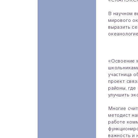
В научном в
мирового ок
выразить се
океанологие
«Освоение м
школьниками
участница о
проект связ
районы, где
улучшить эк
Многие счит
методист н
работе комм
функциониро
важность и 