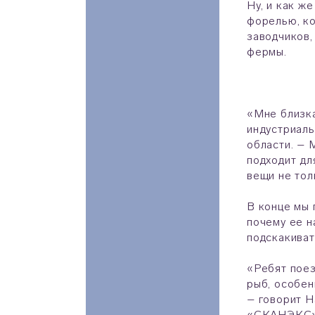
Ну, и как ж
форелью, ко
заводчиков,
фермы.
«Мне близка
индустриаль
области. – 
подходит дл
вещи не толь
В конце мы 
почему ее н
подскакиват
«Ребят поез
рыб, особен
– говорит Н
«СКАНЭКС»,