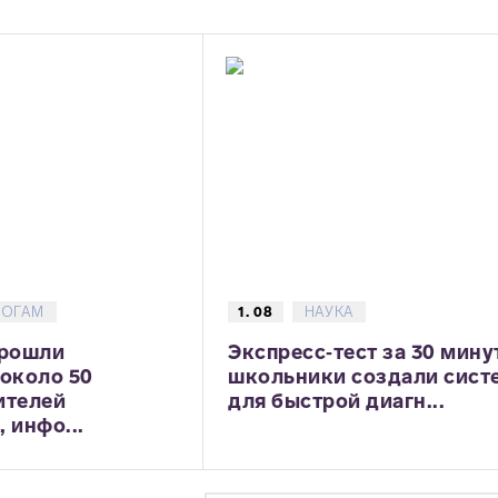
ГОГАМ
1. 08
НАУКА
прошли
Экспресс‑тест за 30 мину
 около 50
школьники создали сист
ителей
для быстрой диагн...
 инфо...