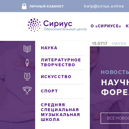
help@sirius.online
ЛИЧНЫЙ КАБИНЕТ
О «СИРИУСЕ»
К
15.07.17
НАУКА
НАУКА
ЛИТЕРАТУРНОЕ
ТВОРЧЕСТВО
НОВОСТ
ИСКУССТВО
НАУЧ
ФОРЕ
СПОРТ
СРЕДНЯЯ
СПЕЦИАЛЬНАЯ
МУЗЫКАЛЬНАЯ
ВСЕ НОВО
ШКОЛА