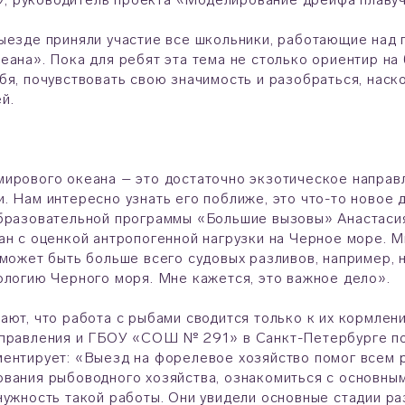
ыезде приняли участие все школьники, работающие над
еана». Пока для ребят эта тема не столько ориентир н
бя, почувствовать свою значимость и разобраться, наск
й.
ирового океана – это достаточно экзотическое направл
. Нам интересно узнать его поближе, это что-то новое д
бразовательной программы «Большие вызовы» Анастасия
ан с оценкой антропогенной нагрузки на Черное море. 
 может быть больше всего судовых разливов, например, н
ологию Черного моря. Мне кажется, это важное дело».
ают, что работа с рыбами сводится только к их кормлен
аправления и ГБОУ «СОШ № 291» в Санкт-Петербурге по
ентирует: «Выезд на форелевое хозяйство помог всем 
вания рыбоводного хозяйства, ознакомиться с основны
нужность такой работы. Они увидели основные стадии ра