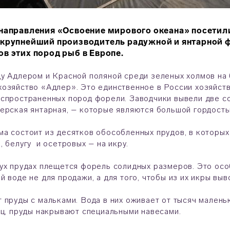
 направления «Освоение мирового океана» посети
крупнейший производитель радужной и янтарной ф
в этих пород рыб в Европе.
у Адлером и Красной поляной среди зеленых холмов на
озяйство «Адлер». Это единственное в России хозяйств
спространенных пород форели. Заводчики вывели две 
ерская янтарная, – которые являются большой гордость
а состоит из десятков обособленных прудов, в которы
, белугу и осетровых – на икру.
ух прудах плещется форель солидных размеров. Это осо
й воде не для продажи, а для того, чтобы из их икры вы
 пруды с мальками. Вода в них оживает от тысяч мален
иц, пруды накрывают специальными навесами.