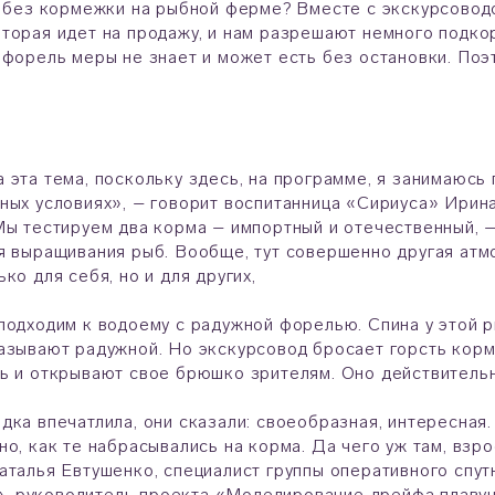
е без кормежки на рыбной ферме? Вместе с экскурсовод
торая идет на продажу, и нам разрешают немного подко
 форель меры не знает и может есть без остановки. По
 эта тема, поскольку здесь, на программе, я занимаюс
ных условиях», – говорит воспитанница «Сириуса» Ирин
Мы тестируем два корма – импортный и отечественный, –
я выращивания рыб. Вообще, тут совершенно другая атм
ко для себя, но и для других,
подходим к водоему с радужной форелью. Спина у этой р
азывают радужной. Но экскурсовод бросает горсть корм
ь и открывают свое брюшко зрителям. Оно действительн
дка впечатлила, они сказали: своеобразная, интересная.
но, как те набрасывались на корма. Да чего уж там, взр
аталья Евтушенко, специалист группы оперативного спу
 руководитель проекта «Моделирование дрейфа плавучи