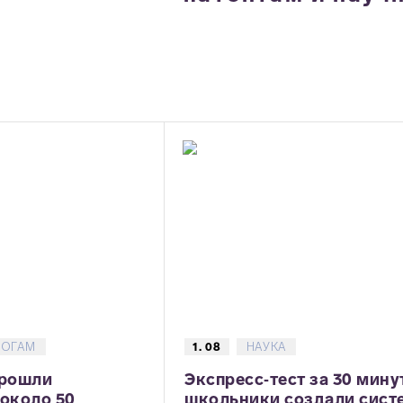
ГОГАМ
1. 08
НАУКА
прошли
Экспресс‑тест за 30 мину
 около 50
школьники создали сист