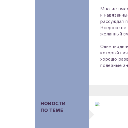
Многие вмес
и навязанны
рассуждал п
Всеросе не 
желанный ву
Олимпиадная
который нич
хорошо разв
полезные зн
НОВОСТИ
ПО ТЕМЕ