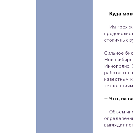
– Куда мо
– Им грех ж
продовольст
столичных в
Сильное био
Новосибирск
Иннополис, 
работают сп
известным к
технологиям
– Что, на 
– Объем инф
определенны
выглядит по