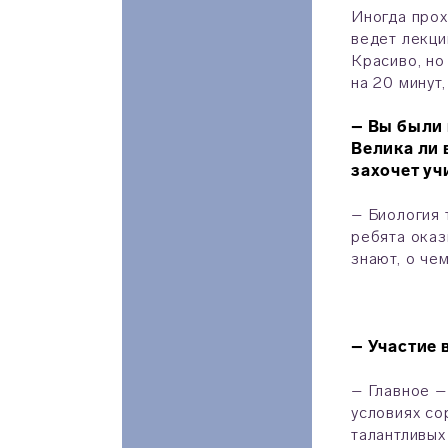
Иногда прох
ведет лекци
Красиво, но
на 20 минут
– Вы были 
Велика ли 
захочет уч
– Биология 
ребята оказ
знают, о че
– Участие 
– Главное –
условиях со
талантливых