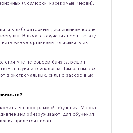
воночных (моллюски, насекомые, черви).
мии, и к лабораторным дисциплинам вроде
поступил. В начале обучения верил: стану
овить живые организмы, описывать их
ология мне не совсем близка, решил
итута науки и технологий. Там занимался
ют в экстремальных, сильно засоренных
льности?
акомиться с программой обучения. Многие
удивлением обнаруживают: для обучения
вания придется писать.