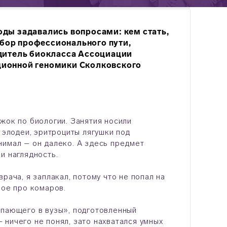
ды задавались вопросами: кем стать,
ыбор профессионального пути,
дитель биокласса Ассоциации
ционной геномики Сколковского
жок по биологии. Занятия носили
 элодеи, эритроциты лягушки под
нимал – он далеко. А здесь предмет
и наглядность.
рача, я заплакал, потому что не попал на
ное про комаров.
упающего в вузы», подготовленный
ничего не понял, зато нахватался умных