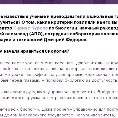
 известные ученые и преподаватели в школьные го
 учиться? О том, какие критерии повлияли на его в
 автор
Сириус.Курсов
по биологии, научный руково
ей олимпиад (АПО), сотрудник лаборатории эволю
науки и технологий Дмитрий Федоров.
м начала нравиться биология?
лассе после уроков я стал посещать дополнительный кру
ьный характер: показывали, например, как выглядит лист
. На уроке географии я слушал про мыс Челюскина и по
был перед глазами. Я полюбил биологию за доступность 
жды сломал руку, школу пришлось пропустить. Выйдя от в
логического кружка, а там рассказывали что-то интерес
интерес к биологии. Даже прочел «Справочник для пост
м домом Московского государственного университета, – 