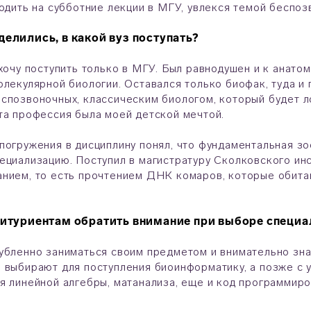
ходить на субботние лекции в МГУ, увлекся темой беспоз
делились, в какой вуз поступать?
 хочу поступить только в МГУ. Был равнодушен и к анато
олекулярной биологии. Оставался только биофак, туда и 
спозвоночных, классическим биологом, который будет л
та профессия была моей детской мечтой.
погружения в дисциплину понял, что фундаментальная зо
ециализацию. Поступил в магистратуру Сколковского инст
нием, то есть прочтением ДНК комаров, которые обита
битуриентам обратить внимание при выборе специа
убленно заниматься своим предметом и внимательно зн
 выбирают для поступления биоинформатику, а позже с 
я линейной алгебры, матанализа, еще и код программиро