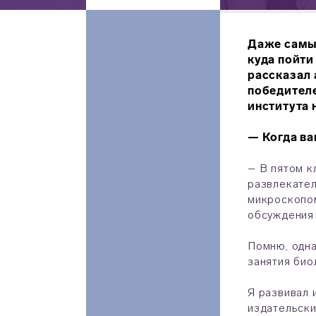
Даже самые
куда пойти
рассказал
победител
института 
— Когда ва
– В пятом к
развлекател
микроскопом
обсуждения 
Помню, одна
занятия био
Я развивал 
издательски