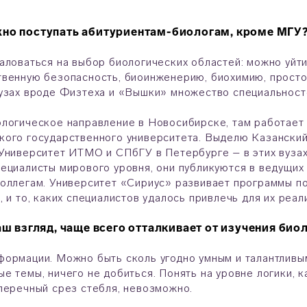
жно поступать абитуриентам-биологам, кроме МГУ
аловаться на выбор биологических областей: можно уйти
венную безопасность, биоинженерию, биохимию, просто
узах вроде Физтеха и «Вышки» множество специальност
логическое направление в Новосибирске, там работает 
ого государственного университета. Выделю Казанский
Университет ИТМО и СПбГУ в Петербурге – в этих вуза
ециалисты мирового уровня, они публикуются в ведущих 
оллегам. Университет «Сириус» развивает программы п
, и то, каких специалистов удалось привлечь для их реал
ваш взгляд, чаще всего отталкивает от изучения био
ормации. Можно быть сколь угодно умным и талантливым
е темы, ничего не добиться. Понять на уровне логики, к
перечный срез стебля, невозможно.