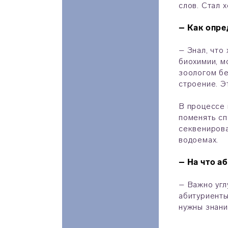
слов. Стал 
– Как опре
– Знал, что
биохимии, м
зоологом бе
строение. Э
В процессе 
поменять сп
секвенирова
водоемах.
– На что а
– Важно угл
абитуриенты
нужны знани