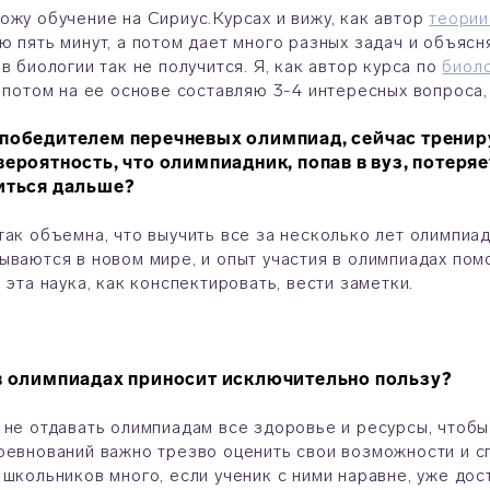
ожу обучение на Сириус.Курсах и вижу, как автор
теории
ю пять минут, а потом дает много разных задач и объясн
 в биологии так не получится. Я, как автор курса по
биоло
, потом на ее основе составляю 3-4 интересных вопроса, и
победителем перечневых олимпиад, сейчас трениру
вероятность, что олимпиадник, попав в вуз, потеря
иться дальше?
так объемна, что выучить все за несколько лет олимпиа
ываются в новом мире, и опыт участия в олимпиадах пом
м эта наука, как конспектировать, вести заметки.
в олимпиадах приносит исключительно пользу?
 не отдавать олимпиадам все здоровье и ресурсы, чтобы 
ревнований важно трезво оценить свои возможности и с
 школьников много, если ученик с ними наравне, уже до