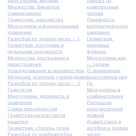
Многочлены: вводная
Ликбез по
М
ножества: бинарное
комплексным
суммирование
числам
Геометрия: знакомство
Линейность
М
ногочлены и фунциональные
математического
уравнения
ожидания
Р
азнобой по теории чисел – 1
Геометрия:
Геометрия: изогонали и
линейные
педальные окружности
функции
Множества: построения и
М
ногочлены над
перестроения
задачи
Fp
Упорядочивание в неравенствах
О применении
Индукция: усиление утверждения
многочленов над
Р
азнобой по теории чисел – 2
Fp
Г
омотетия
Многочлены в
М
ногочлены: делимость и
комбинаторике
сравнения
Pаскраски
С
умма вероятностей
целочисленной
Геометрия на клетчатой
прямой
решетке
Асимптотики в
Геометрия: степень точки
алгебре и теории
Разнобой по комбиалгебре
чисел