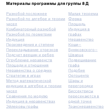
Материалы программы для группы 8 Д
Разнобой посложнее
Малая теорема
Разнобой по алгебре и теории
Ферма
чисел
Площадь
Комбинаторный разнобой
Индукция в
Разнобой по геометрии
графах
Индукция
Неравенство
Произведения и степени
Коши–
П
ерекладывание отрезков
Буняковского–
П
одсч
е
т вершин и р
е
бер
Шварца
Oгрубление неравенств
Подвешивание
Площади и отношения
графа
Неравенства
о средних
Подобие
С
тратегии в играх
Ортоцентр
Метод математической
Шары и
индукции в алгебре и теории
перегородки
чисел
Биссектрисы
С
равнения по модулю
пересекаются в
И
ндукция в неравенствах
одной точке
Эйлеровы графы
Т
ранснеравенство