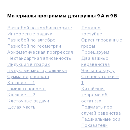
Материалы программы для группы 9 A
и 9 Б
Разнобой по комбинаторике
Лемма о
Интересные задачи
трезубце
Разнобой
по алгебре
Ориентированные
Разнобой
по г
еометри
и
графы
Арифметическая прогрессия
Проецируем
Нестандартная вписанность
Два важных
Индукция в графах
неравенства
Выпуклые многоугольники
Числа по кругу
Сумма неравенств
Степень точки –
Касаниe – 1
1
Гамильтоновость
Китайская
Касание – 2
теорема об
Клеточные задачи
остатках
Целая часть
Подумать про
случай равенства
Радикальные оси
Показатели