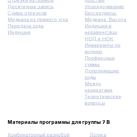
Отрезки на прямой
простые
Десятичная запись
Упорядочивание
Сумма отрезков
Биссектрисы.
Медиана из прямого угла
Медиана. Высота
Передача хода
Индукция в
Индукция
неравенствах
НОД и НОК
Инварианты по
модулю
Префиксные
суммы
Дополняющие
ходы
Между
квадратами
Теоретические
вопросы
Материалы программы для группы 7 В
Комбинаторный разнобой
Логика