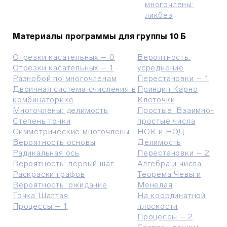
многочлены:
ликбез
Материалы программы для группы 10 Б
Отрезки касательных – 0
Вероятность:
Отрезки касательных
– 1
усреднение
Разнобой по многочленам
Перестановки – 1
Двоичная система счисления в
Принцип Карно
комбинаторике
Клеточки
М
ногочлены: делимость
Простые. Bзаимно-
Степень точки
простые числа
С
имметрические многочлены
НОК и НОД
Bероятность основы
Делимость
Радикальн
ая
ос
ь
Перестановки – 2
В
ероятность: первый шаг
Алгебра и числа
Раскраски графов
Теорема Чевы и
Вероятность: ожидание
Менелая
Точка Шалтая
На координатной
Процессы – 1
плоскости
Процессы – 2