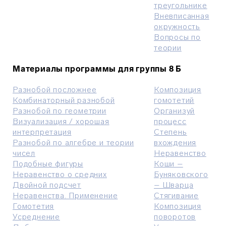
треугольнике
Вневписанная
окружность
Вопросы по
теории
Материалы программы для группы 8 Б
Разнобой посложнее
Композиция
Комбинаторный разнобой
гомотетий
Разнобой по геометрии
Организуй
Визуализация / хорошая
процесс
интерпретация
Степень
Разнобой по алгебре и теории
вхождения
чисел
Неравенство
Подобные фигуры
Коши –
Неравенство о средних
Буняковского
Двойной подсчет
– Шварца
Неравенства. Применение
Стягивание
Гомотетия
Композиция
Усреднение
поворотов