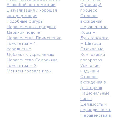
Разнобой по геометрии
Организуй
Визуализация / хорошая
процесс
интерпретация
Степень
Подобные фигуры
вхождения
Неравенство о средних
Неравенство
Двойной подсчет
Коши –
Неравенства. Применение
Буняковского
Гомотетия – 1
– Шварца
Усреднение
Стягивание
Добавка к усреднению
Композиция
Неравенство Седракяна
поворотов
Гомотетия – 2
Усиление
Меняем правила игры
индукции
Степень
вхождения в
факториал
Рациональные
числа
Делимость и
периодичность
Неравенства в