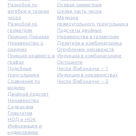
Разнобой по
Осевая симметрия
алгебре и теории
Целая част
ь
числа
чисел
Медиана
Разнобой по
прямоугольно
го
треугольник
а
геометрии
Подсчеты двойные
Принцип Дирихле
Неравенства в геометрии
Неравенство о
Делители и комбинаторика
средних
Огрубление неравенств
Принцип крайнего в
Индукция в комбинаторике
графах
Ортоцентр
Подобные
Числа Фибоначчи – 1
треугольники
Индукция в неравенствах
Сравнения по
Числа Фибоначчи – 2
модулю
Двойной подсчет
Неравенство
Седракяна
Гомотетия
НОД и НОК
Информация и
кодирование