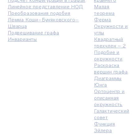
П
одсчет конфигураций в графах
крайнего
Линейное представление НОД
М
алая
П
реобразования подобия
теорема
Лемма Коши–Буняковского–
Ферма
Шварца
Окружности и
Подвешивание графа
углы
Инварианты
Квадратный
трехчлен
–
2
П
одобие и
окружности
Р
аскраска
вершин графа
Д
иаграммы
Юнга
О
ртоцентр и
описанная
окружность
Галактический
совет
Функция
Эйлера