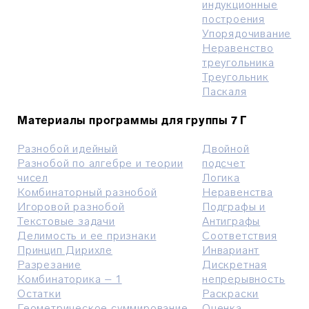
индукционные
построения
Упорядочивание
Неравенство
треугольника
Треугольник
Паскаля
Материалы программы для группы 7 Г
Разнобой идейный
Двойной
Разнобой по алгебре и теории
подсчет
чисел
Логика
Комбинаторный разнобой
Неравенства
Игоровой разнобой
Подграфы и
Текстовые задачи
Антиграфы
Делимость и ее признаки
Соответствия
Принцип Дирихле
Инвариант
Разрезание
Дискретная
Комбинаторика – 1
непрерывность
Остатки
Раскраски
Геометрическое суммирование
Оценка