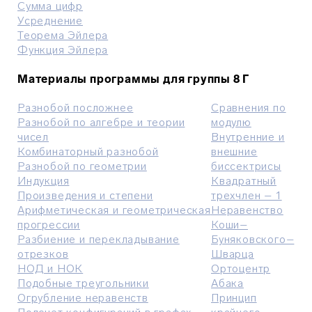
Сумма цифр
Усреднение
Теорема Эйлера
Функция Эйлера
Материалы программы для группы 8 Г
Разнобой посложнее
Сравнения по
Разнобой по алгебре и теории
модулю
чисел
Внутренние и
Комбинаторный разнобой
внешние
Разнобой по геометрии
биссектрисы
Индукция
Квадратный
Произведения и степени
трехчлен – 1
Арифметическая и геометрическая
Неравенство
прогрессии
Коши–
Разбиение и перекладывание
Буняковского–
отрезков
Шварца
НОД и НОК
О
ртоцентр
Подобные треугольники
Абака
Огрубление неравенств
Принцип