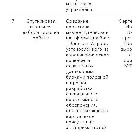
магнитного
управления.
7
Спутниковая
Создание
Серге
школьная
прототипа
Иг
лаборатория на
микроспутниковой
В
орбите
платформы на базе
про
Таблетсат-Авроры,
Лаб
установленного на
высо
аэродинамическом
с
подвесе, и
ори
оснащенной
МФ
датчиковыми
блоками полезной
нагрузки;
разработка
специального
программного
обеспечения,
обеспечивающего
виртуальное
присутствие
экспериментатора