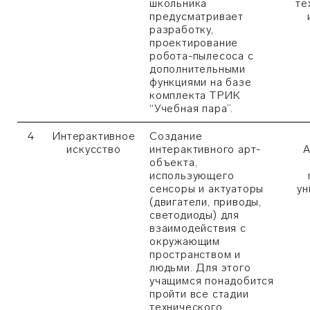
школьника
те
предусматривает
разработку,
проектирование
робота-пылесоса с
дополнительными
функциями на базе
комплекта ТРИК
“Учебная пара”.
4
Интерактивное
Создание
искусство
интерактивного арт-
А
объекта,
использующего
сенсоры и актуаторы
ун
(двигатели, приводы,
светодиоды) для
взаимодействия с
окружающим
пространством и
людьми. Для этого
учащимся понадобится
пройти все стадии
технического