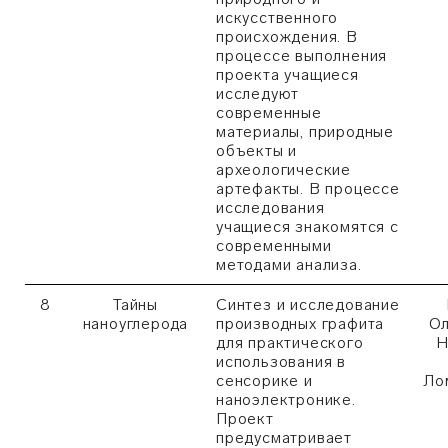
искусственного
происхождения. В
процессе выполнения
проекта учащиеся
исследуют
современные
материалы, природные
объекты и
археологические
артефакты. В процессе
исследования
учащиеся знакомятся с
современными
методами анализа.
8
Тайны
Синтез и исследование
наноуглерода
производных графита
Ол
для практического
Н
использования в
сенсорике и
Ло
наноэлектронике.
Проект
предусматривает