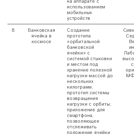
на аппарате с
использованием
мобильных
устройств
8
Банковская
Создание
Сивк
ячейка в
прототипа
Сер
космосе
«орбитальной
В
банковской
и
ячейки» с
Лаб
системой стыковки
высо
и местом под
с
хранение полезной
ори
нагрузки массой до
МФ
нескольких
килограмм;
прототип системы
возвращения
нагрузки с орбиты;
приложение для
смартфона,
позволяющее
отслеживать
положение ячейки