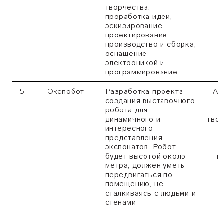
творчества:
проработка идеи,
эскизирование,
проектирование,
производство и сборка,
оснащение
электроникой и
программирование.
5
Экспобот
Разработка проекта
А
создания выставочного
робота для
динамичного и
тв
интересного
представления
экспонатов. Робот
будет высотой около
метра, должен уметь
передвигаться по
помещению, не
сталкиваясь с людьми и
стенами