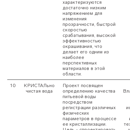
характеризуются
достаточно низким
напряжением для
изменения
прозрачности, быстрой
скоростью
срабатывания, высокой
эффективностью
окрашивания, что
делает его одним из
наиболее
перспективных
материалов в этой
области.
10
КРИСТАЛьно
Проект посвящен
чистая вода
определению качества
Вл
питьевой воды
посредством
регистрации различных
и
физических
параметров в процессе
ее кристаллизации.
те
Цель - спроектировать