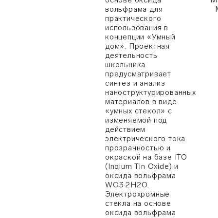
вольфрама для
практического
использования в
концепции «Умный
дом». Проектная
деятельность
школьника
предусматривает
синтез и анализ
наноструктурированных
материалов в виде
«умных стекол» с
изменяемой под
действием
электрического тока
прозрачностью и
окраской на базе ITO
(Indium Tin Oxide) и
оксида вольфрама
WO3·2H2O.
Электрохромные
стекла на основе
оксида вольфрама