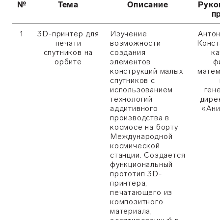
№
Тема
Описание
Руко
п
1
3D-принтер для
Изучение
Анто
печати
возможности
Конст
спутников на
создания
ка
орбите
элементов
ф
конструкций малых
матем
спутников с
использованием
ген
технологий
дире
аддитивного
«Ани
производства в
космосе на борту
Международной
космической
станции. Создается
функциональный
прототип 3D-
принтера,
печатающего из
композитного
материала,