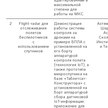
адаптированный в
максимальной
степени для
работы на МКС.
2
Flight-radar для
Демонстрация
Ахтям
отслеживания
работы системы
Шар
полетов
контроля за
Ас
беспилотников
дронами на
Скол
с
примере БПЛА с
Инсти
использованием
установленной на
и Т
спутников
его борту
аппаратурой
контроля полета
(технология IoT), а
также прототипа
микроспутника на
базе «Таблетсат-
Конструктора» с
установленной на
борт аппаратурой
сбора датчиковой
IoT-информации;
приложение для