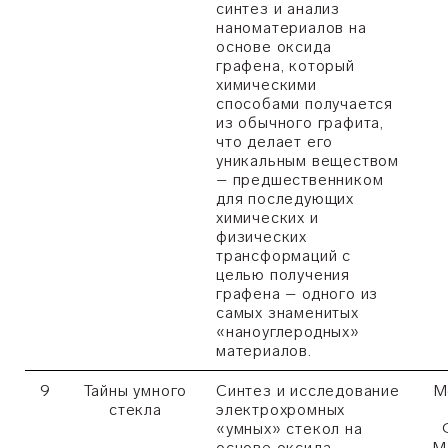
синтез и анализ
наноматериалов на
основе оксида
графена, который
химическими
способами получается
из обычного графита,
что делает его
уникальным веществом
– предшественником
для последующих
химических и
физических
трансформаций с
целью получения
графена – одного из
самых знаменитых
«наноуглеродных»
материалов.
9
Тайны умного
Синтез и исследование
М
стекла
электрохромных
«умных» стекол на
основе оксида
М