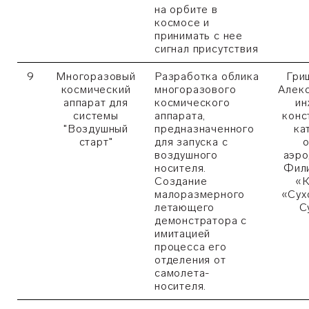
на орбите в
космосе и
принимать с нее
сигнал присутствия
9
Многоразовый
Разработка облика
Гри
космический
многоразового
Алекс
аппарат для
космического
ин
системы
аппарата,
конс
"Воздушный
предназначенного
ка
старт"
для запуска с
о
воздушного
аэро
носителя.
Фил
Создание
«К
малоразмерного
«Сух
летающего
С
демонстратора с
имитацией
процесса его
отделения от
самолета-
носителя.