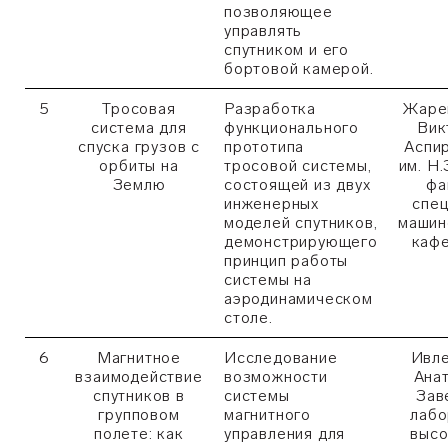
позволяющее
управлять
спутником и его
бортовой камерой.
5
Тросовая
Разработка
Жаре
система для
функционального
Вик
спуска грузов с
прототипа
Аспи
орбиты на
тросовой системы,
им. Н.
Землю
состоящей из двух
фа
инженерных
спец
моделей спутников,
машин
демонстрирующего
каф
принцип работы
системы на
аэродинамическом
столе.
6
Магнитное
Исследование
Ивле
взаимодействие
возможности
Ана
спутников в
системы
Зав
групповом
магнитного
лабо
полете: как
управления для
высо