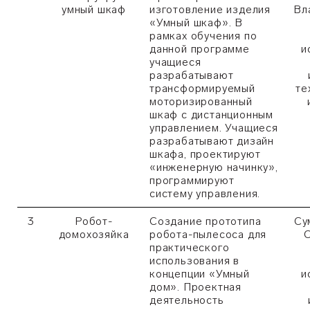
умный шкаф
изготовление изделия
Вл
«Умный шкаф». В
рамках обучения по
данной программе
и
учащиеся
разрабатывают
трансформируемый
те
моторизированный
шкаф с дистанционным
управлением. Учащиеся
разрабатывают дизайн
шкафа, проектируют
«инженерную начинку»,
программируют
систему управления.
3
Робот-
Создание прототипа
Су
домохозяйка
робота-пылесоса для
С
практического
использования в
концепции «Умный
и
дом». Проектная
деятельность