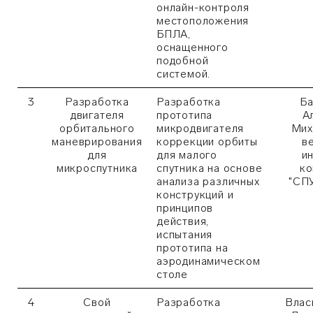
онлайн-контроля
местоположения
БПЛА,
оснащенного
подобной
системой.
3
Разработка
Разработка
Ба
двигателя
прототипа
А
орбитального
микродвигателя
Мих
маневрирования
коррекции орбиты
в
для
для малого
и
микроспутника
спутника на основе
ко
анализа различных
"СП
конструкций и
принципов
действия,
испытания
прототипа на
аэродинамическом
столе
4
Свой
Разработка
Влас