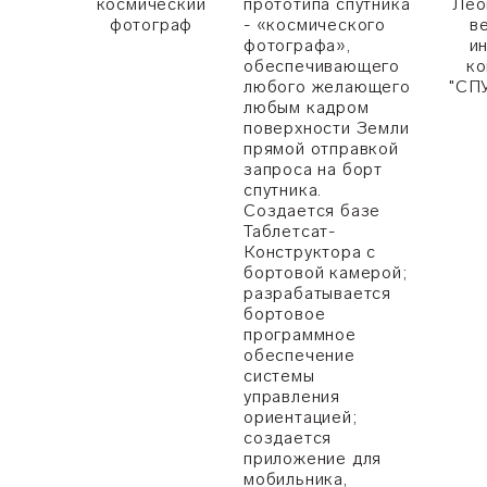
космический
прототипа спутника
Лео
фотограф
- «космического
в
фотографа»,
и
обеспечивающего
ко
любого желающего
"СП
любым кадром
поверхности Земли
прямой отправкой
запроса на борт
спутника.
Создается базе
Таблетсат-
Конструктора с
бортовой камерой;
разрабатывается
бортовое
программное
обеспечение
системы
управления
ориентацией;
создается
приложение для
мобильника,