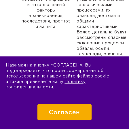
и антропогенный
геологическими
факторы
процессами, их
возникновения,
разновидностями и
последствия, прогноз
общими
и защита.
характеристиками.
Более детально будут
рассмотрены опасные
склоновые процессы -
обвалы, осыпи,
камнепады, оползни,
сели; природные и
антропогенные
Нажимая на кнопку «СОГЛАСЕН», Вы
причины их
подтверждаете, что проинформированы об
возникновения и
использовании на нашем сайте файлов cookie,
активизации;
а также принимаете нашу
Политику
негативные
конфиденциальности
.
последствия, методы и
возможности прогноза
и защитные
мероприятия. В ходе
Согласен
выполнения проекта
планируется
посещение