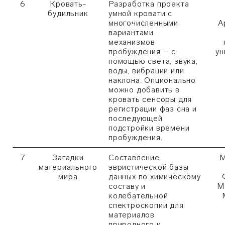
6
Кровать-
Разработка проекта
будильник
умной кровати с
многочисленными
А
вариантами
механизмов
пробуждения – с
ун
помощью света, звука,
воды, вибрации или
наклона. Опционально
можно добавить в
кровать сенсоры для
регистрации фаз сна и
последующей
подстройки времени
пробуждения.
7
Загадки
Составление
М
материального
эвристической базы
мира
данных по химическому
составу и
М
колебательной
спектроскопии для
материалов
природного и