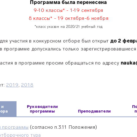
Программа была перенесена
9-10 классы* -
1-19
сентября
8 классы* - 19 октября-6 ноября
*класс указан на 2020/21 учебный год
для участия в конкурсном отборе был открыт
до 2 февр
 в программе допускались только зарегистрировавшиеся
астия в программе просим обращаться по адресу
nauka@
ет:
2019
,
2018
 и
Руководители
П
бора
программы
Преподаватели
й программы
(согласно п.3.11 Положения)
отборочного тура