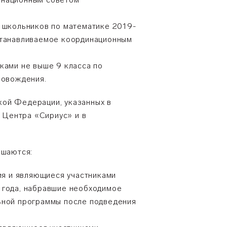
ы школьников по математике 2019-
устанавливаемое координационным
ками не выше 9 класса по
провождения.
кой Федерации, указанных в
е Центра «Сириус» и в
ашаются:
ния и являющиеся участниками
 года, набравшие необходимое
льной программы после подведения