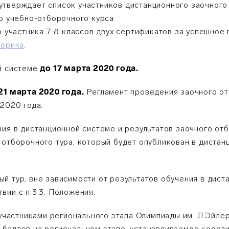
тверждает список участников дистанционного заочного 
го учебно-отборочного курса
о участника 7-8 классов двух сертификатов за успешное
торика
.
й системе
до 17 марта 2020 года.
21 марта 2020 года.
Регламент проведения заочного от
2020 года.
ния в дистанционной системе и результатов заочного от
 отборочного тура, который будет опубликован в дистан
й тур, вне зависимости от результатов обучения в дист
вии с п.3.3. Положения:
 участниками регионального этапа Олимпиады им. Л.Эйле
 баллов на региональном этапе, устанавливаемое коорд