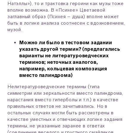
Натэллы»), то и трактовка героини как музы тоже
вполне возможна. В «Психее» Цветаевой
заглавный образ (Психея – душа) вполне может
быть в логике анализа соотнесен с вдохновением,
музой.
Можно ли было в тестовом задании
указать другой термин? (предлагались
варианты не литературоведческих
терминов; неточных аналогов,
например, кольцевая композиция
вместо палиндрома)
Нелитературоведческие термины (типа
симметрии или зеркальности вместо палиндрома,
нарастания вместо гиперболы и т.п.) в качестве
правильных ответов не зачитывались. Но в
остальных случаях могли быть рассмотрены в
качестве уместных и отвечающих логике задания
термины, не указанные заранее в ответах
(соединение веселого и грустного смайликов